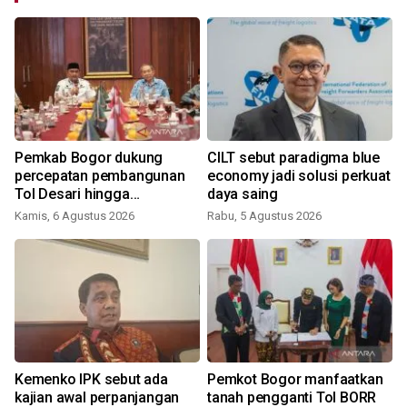
Pemkab Bogor dukung
CILT sebut paradigma blue
percepatan pembangunan
economy jadi solusi perkuat
Tol Desari hingga
daya saing
Salabenda
Kamis, 6 Agustus 2026
Rabu, 5 Agustus 2026
t
Kemenko IPK sebut ada
Pemkot Bogor manfaatkan
kajian awal perpanjangan
tanah pengganti Tol BORR