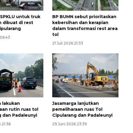
 SPKLU untuk truk
BP BUMN sebut prioritaskan
n dibuat di rest
kebersihan dan kerapian
Cipularang
dalam transformasi rest area
tol
 06:43
21 Juli 2026 21:33
Ekonomi triwulan II-2026
tumbuh 5,29 persen
2026-08-06 18:45:00
 lakukan
Jasamarga lanjutkan
an rutin ruas tol
pemeliharaan ruas Tol
g dan Padaleunyi
Cipularang dan Padaleunyi
 21:38
29 Juni 2026 23:39