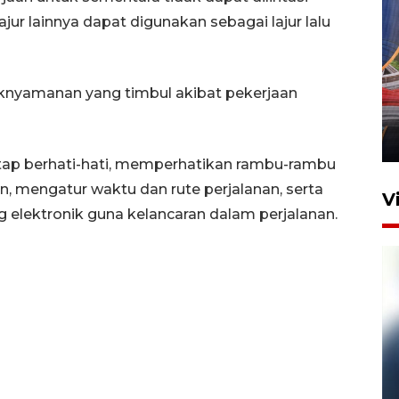
ur lainnya dapat digunakan sebagai lajur lalu
Komisi V DPR tinjau
nyamanan yang timbul akibat pekerjaan
perlintasan sebidang di
Stasiun Bogor
12 Juni 2026 18:49
tap berhati-hati, memperhatikan rambu-rambu
an, mengatur waktu dan rute perjalanan, serta
V
elektronik guna kelancaran dalam perjalanan.
Pelanggan Filaha Farm setia