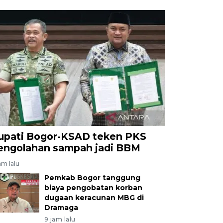
upati Bogor-KSAD teken PKS
engolahan sampah jadi BBM
am lalu
Pemkab Bogor tanggung
biaya pengobatan korban
dugaan keracunan MBG di
Dramaga
9 jam lalu