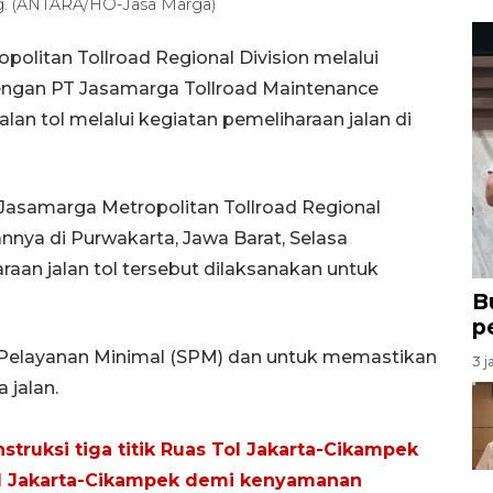
ang. (ANTARA/HO-Jasa Marga)
olitan Tollroad Regional Division melalui
dengan PT Jasamarga Tollroad Maintenance
an tol melalui kegiatan pemeliharaan jalan di
 Jasamarga Metropolitan Tollroad Regional
nnya di Purwakarta, Jawa Barat, Selasa
an jalan tol tersebut dilaksanakan untuk
B
p
r Pelayanan Minimal (SPM) dan untuk memastikan
3 j
jalan.
truksi tiga titik Ruas Tol Jakarta-Cikampek
ol Jakarta-Cikampek demi kenyamanan