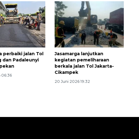
 perbaiki jalan Tol
Jasamarga lanjutkan
g dan Padaleunyi
kegiatan pemeliharaan
epekan
berkala jalan Tol Jakarta-
Cikampek
 06:36
20 Juni 2026 19:32