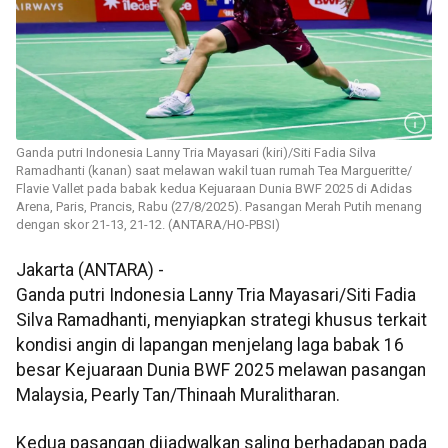
Ganda putri Indonesia Lanny Tria Mayasari (kiri)/Siti Fadia Silva
Ramadhanti (kanan) saat melawan wakil tuan rumah Tea Margueritte/
Flavie Vallet pada babak kedua Kejuaraan Dunia BWF 2025 di Adidas
Arena, Paris, Prancis, Rabu (27/8/2025). Pasangan Merah Putih menang
dengan skor 21-13, 21-12. (ANTARA/HO-PBSI)
Jakarta (ANTARA) -
Ganda putri Indonesia Lanny Tria Mayasari/Siti Fadia
Silva Ramadhanti, menyiapkan strategi khusus terkait
kondisi angin di lapangan menjelang laga babak 16
besar Kejuaraan Dunia BWF 2025 melawan pasangan
Malaysia, Pearly Tan/Thinaah Muralitharan.
Kedua pasangan dijadwalkan saling berhadapan pada