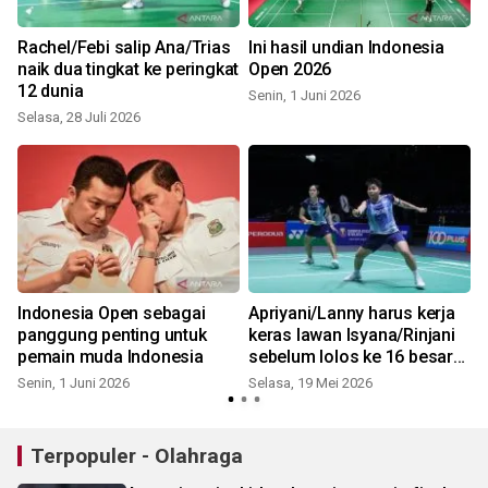
Rachel/Febi salip Ana/Trias
Ini hasil undian Indonesia
naik dua tingkat ke peringkat
Open 2026
12 dunia
Senin, 1 Juni 2026
Selasa, 28 Juli 2026
S
Indonesia Open sebagai
Apriyani/Lanny harus kerja
panggung penting untuk
keras lawan Isyana/Rinjani
pemain muda Indonesia
sebelum lolos ke 16 besar
di Malaysia Masters
Senin, 1 Juni 2026
Selasa, 19 Mei 2026
S
Terpopuler - Olahraga