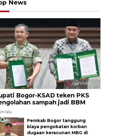
op News
upati Bogor-KSAD teken PKS
engolahan sampah jadi BBM
am lalu
Pemkab Bogor tanggung
biaya pengobatan korban
dugaan keracunan MBG di