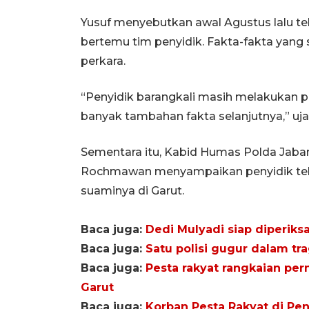
Yusuf menyebutkan awal Agustus lalu t
bertemu tim penyidik. Fakta-fakta yan
perkara.
“Penyidik barangkali masih melakukan pe
banyak tambahan fakta selanjutnya,” uja
Sementara itu, Kabid Humas Polda Jab
Rochmawan menyampaikan penyidik tela
suaminya di Garut.
Baca juga:
Dedi Mulyadi siap diperiksa
Baca juga:
Satu polisi gugur dalam tr
Baca juga:
Pesta rakyat rangkaian per
Garut
Baca juga:
Korban Pesta Rakyat di Pe