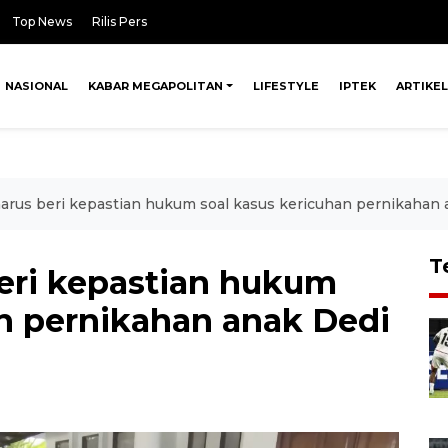
Top News
Rilis Pers
NASIONAL
KABAR MEGAPOLITAN
LIFESTYLE
IPTEK
ARTIKEL
harus beri kepastian hukum soal kasus kericuhan pernikahan 
T
beri kepastian hukum
an pernikahan anak Dedi