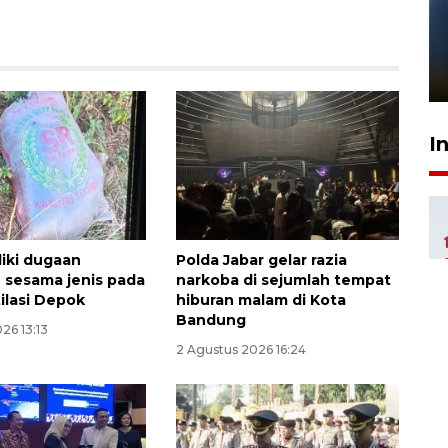
Pelanggan Filaha Farm setia
sampai 8 tahan?
1 Juni 2026 05:47
I
idiki dugaan
Polda Jabar gelar razia
sesama jenis pada
narkoba di sejumlah tempat
ilasi Depok
hiburan malam di Kota
Bandung
26 13:13
2 Agustus 2026 16:24