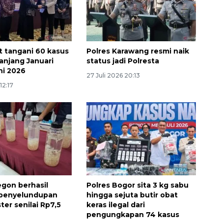
t tangani 60 kasus
Polres Karawang resmi naik
njang Januari
status jadi Polresta
ni 2026
27 Juli 2026 20:13
12:17
Ekonomi triwulan II-2026
tumbuh 5,29 persen
2026-08-06 18:45:00
egon berhasil
Polres Bogor sita 3 kg sabu
 penyelundupan
hingga sejuta butir obat
ter senilai Rp7,5
keras ilegal dari
pengungkapan 74 kasus