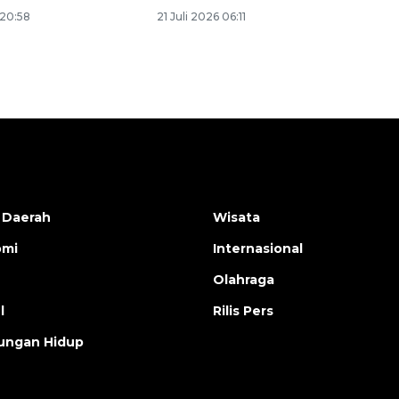
 20:58
21 Juli 2026 06:11
 Daerah
Wisata
omi
Internasional
Olahraga
l
Rilis Pers
ungan Hidup