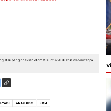
Komisi V DPR tinjau
perlintasan sebidang di
Stasiun Bogor
12 Juni 2026 18:49
g atau pengindeksan otomatis untuk AI di situs web ini tanpa
V
LYADI
ANAK KDM
KDM