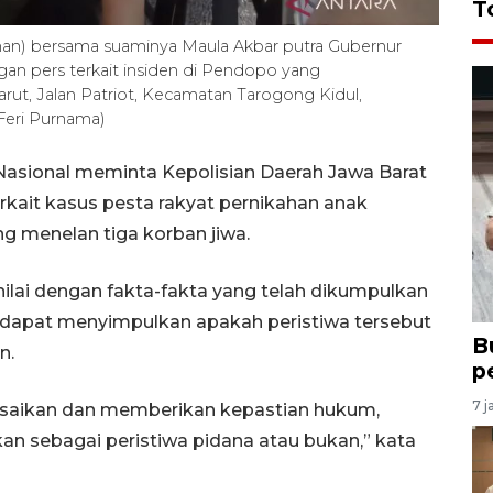
T
(kanan) bersama suaminya Maula Akbar putra Gubernur
an pers terkait insiden di Pendopo yang
rut, Jalan Patriot, Kecamatan Tarogong Kidul,
Feri Purnama)
Nasional meminta Kepolisian Daerah Jawa Barat
kait kasus pesta rakyat pernikahan anak
ng menelan tiga korban jiwa.
ai dengan fakta-fakta yang telah dikumpulkan
h dapat menyimpulkan apakah peristiwa tersebut
B
n.
p
7 j
esaikan dan memberikan kepastian hukum,
an sebagai peristiwa pidana atau bukan,” kata