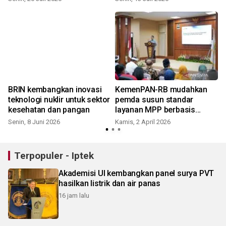
n
BRIN kembangkan inovasi
KemenPAN-RB mudahkan
teknologi nuklir untuk sektor
pemda susun standar
kesehatan dan pangan
layanan MPP berbasis
aplikasi digital
Senin, 8 Juni 2026
Kamis, 2 April 2026
Terpopuler - Iptek
Akademisi UI kembangkan panel surya PVT
hasilkan listrik dan air panas
16 jam lalu