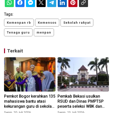
Tags:
Kemenpan rb
Kemensos
Sekolah rakyat
Tenaga guru
menpan
Terkait
Pemkot Bogor kerahkan 135
Pemkab Bekasi usulkan
k
mahasiswa bantu atasi
RSUD dan Dinas PMPTSP
kekurangan guru di sekolah
peserta seleksi WBK dan
negeri
WBBM
Senin, 20 Juli 2026
Senin, 13 Juli 2026