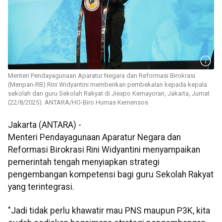
Menteri Pendayagunaan Aparatur Negara dan Reformasi Birokrasi
(Menpan-RB) Rini Widyantini memberikan pembekalan kepada kepala
sekolah dan guru Sekolah Rakyat di Jiexpo Kemayoran, Jakarta, Jumat
(22/8/2025). ANTARA/HO-Biro Humas Kemensos
Jakarta (ANTARA) -
Menteri Pendayagunaan Aparatur Negara dan
Reformasi Birokrasi Rini Widyantini menyampaikan
pemerintah tengah menyiapkan strategi
pengembangan kompetensi bagi guru Sekolah Rakyat
yang terintegrasi.
"Jadi tidak perlu khawatir mau PNS maupun P3K, kita