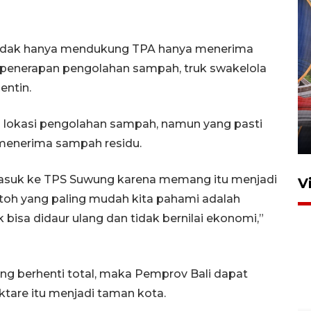
 tidak hanya mendukung TPA hanya menerima
si penerapan pengolahan sampah, truk swakelola
Komisi V DPR tinjau
entin.
perlintasan sebidang di
Stasiun Bogor
 lokasi pengolahan sampah, namun yang pasti
12 Juni 2026 18:49
menerima sampah residu.
masuk ke TPS Suwung karena memang itu menjadi
V
toh yang paling mudah kita pahami adalah
isa didaur ulang dan tidak bernilai ekonomi,”
g berhenti total, maka Pemprov Bali dapat
tare itu menjadi taman kota.