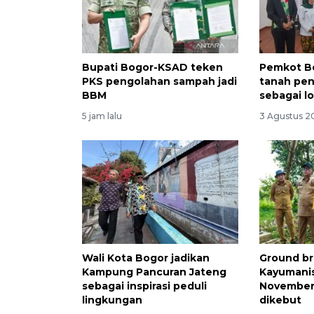
Bupati Bogor-KSAD teken
Pemkot B
PKS pengolahan sampah jadi
tanah pen
BBM
sebagai l
5 jam lalu
3 Agustus 2
Wali Kota Bogor jadikan
Ground br
Kampung Pancuran Jateng
Kayumanis
sebagai inspirasi peduli
November,
lingkungan
dikebut