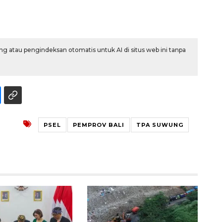
g atau pengindeksan otomatis untuk AI di situs web ini tanpa
PSEL
PEMPROV BALI
TPA SUWUNG
Ekonomi triwulan II-2026
tumbuh 5,29 persen
2026-08-06 18:45:00