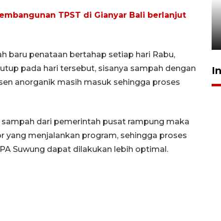
Pelanggan Filaha Farm setia
embangunan TPST di Gianyar Bali berlanjut
sampai 8 tahan?
1 Juni 2026 05:47
ah baru penataan bertahap setiap hari Rabu,
tup pada hari tersebut, sisanya sampah dengan
I
rsen anorganik masih masuk sehingga proses
n sampah dari pemerintah pusat rampung maka
tor yang menjalankan program, sehingga proses
PA Suwung dapat dilakukan lebih optimal.