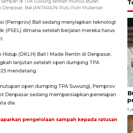
sampah di TPA Suwung setelah muncul aturan
T
 Denpasar, Bali.(ANTARA/Ni Putu Putri Muliantari
si (Pemprov) Bali sedang menyiapkan teknologi
ik (PSEL) dimana setelah berjalan mereka harus
i.
Hidup (DKLH) Bali I Made Rentin di Denpasar,
gkah lanjutan setelah open dumping TPA
025 mendatang.
(penutupan open dumping TPA Suwung), Pemprov
B
ot Denpasar sedang mempersiapkan penerapan
p
ta dia
5 j
paparkan pengelolaan sampah kepada ratusan