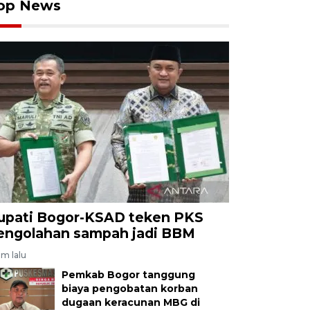
op News
upati Bogor-KSAD teken PKS
engolahan sampah jadi BBM
am lalu
Pemkab Bogor tanggung
biaya pengobatan korban
dugaan keracunan MBG di