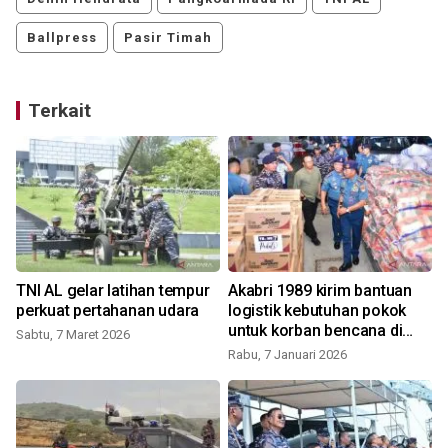
Ballpress
Pasir Timah
Terkait
TNI AL gelar latihan tempur
Akabri 1989 kirim bantuan
o
perkuat pertahanan udara
logistik kebutuhan pokok
n
untuk korban bencana di
Sabtu, 7 Maret 2026
Sumatera
Rabu, 7 Januari 2026