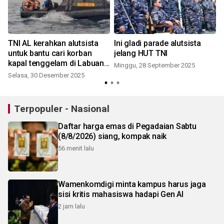
TNI AL kerahkan alutsista
Ini gladi parade alutsista
untuk bantu cari korban
jelang HUT TNI
kapal tenggelam di Labuan
Minggu, 28 September 2025
Bajo
Selasa, 30 Desember 2025
Terpopuler - Nasional
Daftar harga emas di Pegadaian Sabtu
(8/8/2026) siang, kompak naik
56 menit lalu
Wamenkomdigi minta kampus harus jaga
sisi kritis mahasiswa hadapi Gen AI
2 jam lalu