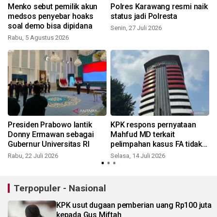
Menko sebut pemilik akun
Polres Karawang resmi naik
i
medsos penyebar hoaks
status jadi Polresta
soal demo bisa dipidana
Senin, 27 Juli 2026
Rabu, 5 Agustus 2026
M
Presiden Prabowo lantik
KPK respons pernyataan
Donny Ermawan sebagai
Mahfud MD terkait
Gubernur Universitas RI
pelimpahan kasus FA tidak
sesuai KUHAP
Rabu, 22 Juli 2026
Selasa, 14 Juli 2026
S
Terpopuler - Nasional
KPK usut dugaan pemberian uang Rp100 juta
kepada Gus Miftah