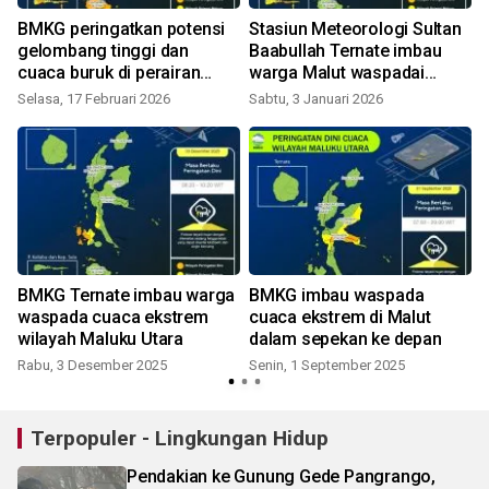
n
BMKG peringatkan potensi
Stasiun Meteorologi Sultan
gelombang tinggi dan
Baabullah Ternate imbau
cuaca buruk di perairan
warga Malut waspadai
K
Maluku Utara
cuaca buruk
Selasa, 17 Februari 2026
Sabtu, 3 Januari 2026
BMKG Ternate imbau warga
BMKG imbau waspada
waspada cuaca ekstrem
cuaca ekstrem di Malut
wilayah Maluku Utara
dalam sepekan ke depan
Rabu, 3 Desember 2025
Senin, 1 September 2025
R
Terpopuler - Lingkungan Hidup
Pendakian ke Gunung Gede Pangrango,