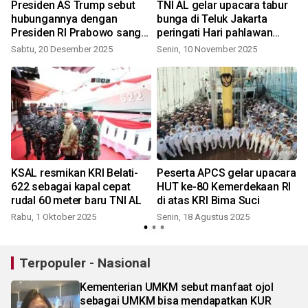
Presiden AS Trump sebut
TNI AL gelar upacara tabur
hubungannya dengan
bunga di Teluk Jakarta
Presiden RI Prabowo sangat
peringati Hari pahlawan
baik
2025
Sabtu, 20 Desember 2025
Senin, 10 November 2025
KSAL resmikan KRI Belati-
Peserta APCS gelar upacara
622 sebagai kapal cepat
HUT ke-80 Kemerdekaan RI
rudal 60 meter baru TNI AL
di atas KRI Bima Suci
Rabu, 1 Oktober 2025
Senin, 18 Agustus 2025
Terpopuler - Nasional
Kementerian UMKM sebut manfaat ojol
sebagai UMKM bisa mendapatkan KUR