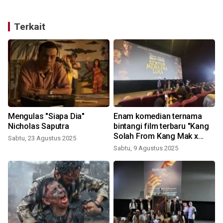
Terkait
n
Mengulas "Siapa Dia"
Enam komedian ternama
Nicholas Saputra
bintangi film terbaru "Kang
Solah From Kang Mak x
Sabtu, 23 Agustus 2025
Nenek Gayung"
Sabtu, 9 Agustus 2025