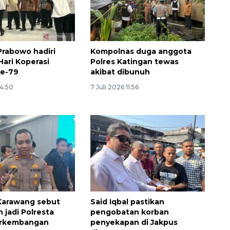
Prabowo hadiri
Kompolnas duga anggota
Hari Koperasi
Polres Katingan tewas
ke-79
akibat dibunuh
14:50
7 Juli 2026 11:56
Karawang sebut
Said Iqbal pastikan
 jadi Polresta
pengobatan korban
perkembangan
penyekapan di Jakpus