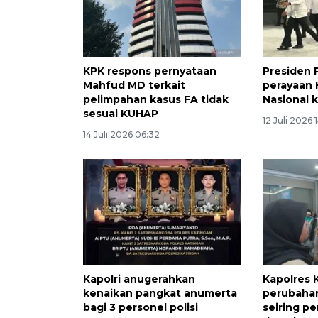
KPK respons pernyataan
Presiden 
Mahfud MD terkait
perayaan 
pelimpahan kasus FA tidak
Nasional 
sesuai KUHAP
12 Juli 2026 
14 Juli 2026 06:32
Kapolri anugerahkan
Kapolres 
kenaikan pangkat anumerta
perubahan
bagi 3 personel polisi
seiring 