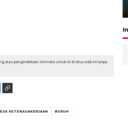
sampai 8 tahan?
1 Juni 2026 05:47
I
g atau pengindeksan otomatis untuk AI di situs web ini tanpa
ESK KETENAGAKERJAAN
BURUH