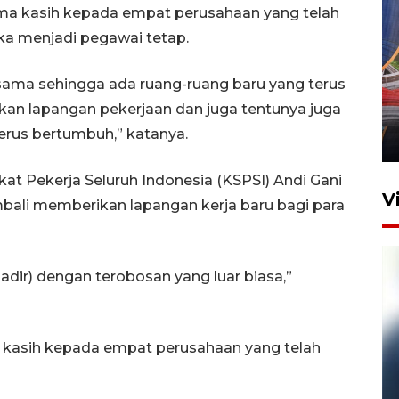
ma kasih kepada empat perusahaan yang telah
a menjadi pegawai tetap.
Komisi V DPR tinjau
 sama sehingga ada ruang-ruang baru yang terus
perlintasan sebidang di
n lapangan pekerjaan dan juga tentunya juga
Stasiun Bogor
erus bertumbuh,” katanya.
12 Juni 2026 18:49
kat Pekerja Seluruh Indonesia (KSPSI) Andi Gani
V
bali memberikan lapangan kerja baru bagi para
hadir) dengan terobosan yang luar biasa,”
 kasih kepada empat perusahaan yang telah
Pelanggan Filaha Farm setia