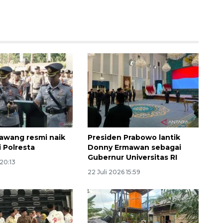
160 ribu sambungan baru
rawang resmi naik
Presiden Prabowo lantik
jaringan gas 2026
i Polresta
Donny Ermawan sebagai
Gubernur Universitas RI
2026-08-07 18:00:00
 20:13
22 Juli 2026 15:59