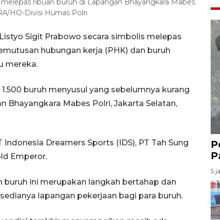
aat melepas ribuan buruh di Lapangan Bhayangkara Mabes
TARA/HO-Divisi Humas Polri
 Listyo Sigit Prabowo secara simbolis melepas
emutusan hubungan kerja (PHK) dan buruh
ru mereka.
ih 1.500 buruh menyusul yang sebelumnya kurang
an Bhayangkara Mabes Polri, Jakarta Selatan,
T Indonesia Dreamers Sports (IDS), PT Tah Sung
P
P
old Emperor.
5 j
buruh ini merupakan langkah bertahap dan
rsedianya lapangan pekerjaan bagi para buruh.