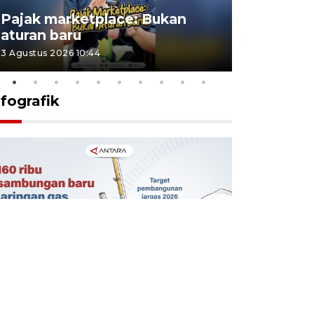
Lomba kic
Pajak marketplace: Bukan
punah? in
aturan baru
Indonesi
3 Agustus 2026 10:44
27 Juli 2026 1
nfografik