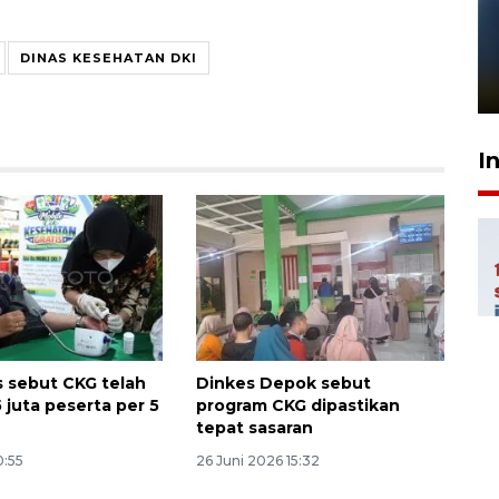
Pelanggan Filaha Farm setia
sampai 8 tahan?
DINAS KESEHATAN DKI
1 Juni 2026 05:47
I
 sebut CKG telah
Dinkes Depok sebut
5 juta peserta per 5
program CKG dipastikan
tepat sasaran
0:55
26 Juni 2026 15:32