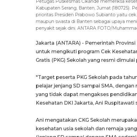
Petugas Puskesmas Cikande memeriksa kesehat
Kabupaten Serang, Banten, Jumat (180725). P
prioritas Presiden Prabowo Subianto yaitu cek 
maupun swasta di Banten sebagai upaya meni
penyakit sejak dini. ANTARA FOTO/Muhammad
Jakarta (ANTARA) - Pemerintah Provinsi
untuk mengikuti program Cek Kesehatan
Gratis (PKG) Sekolah yang resmi dimulai pa
"Target peserta PKG Sekolah pada tahun 
pelajar jenjang SD sampai SMA, dengan re
yang tidak dapat mengakses pendidikan f
Kesehatan DKI Jakarta, Ani Ruspitawati s
Ani mengatakan CKG Sekolah merupakan 
kesehatan usia sekolah dan remaja yang t