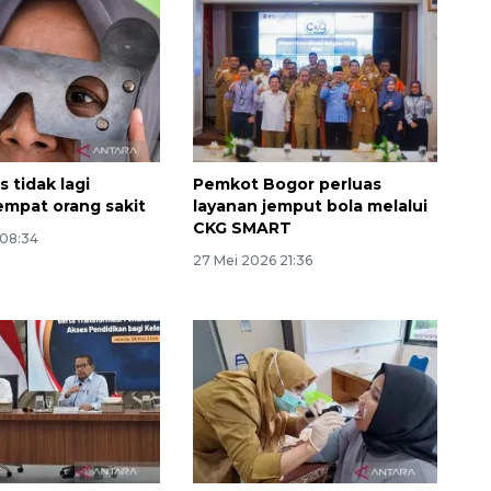
 tidak lagi
Pemkot Bogor perluas
empat orang sakit
layanan jemput bola melalui
CKG SMART
 08:34
27 Mei 2026 21:36
Ekonomi triwulan II-2026
tumbuh 5,29 persen
2026-08-06 18:45:00