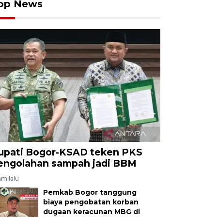
op News
upati Bogor-KSAD teken PKS
engolahan sampah jadi BBM
am lalu
Pemkab Bogor tanggung
biaya pengobatan korban
dugaan keracunan MBG di