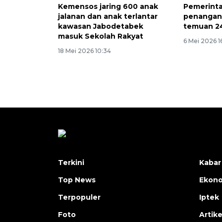
Kemensos jaring 600 anak
Pemerint
jalanan dan anak terlantar
penangan
kawasan Jabodetabek
temuan 24
masuk Sekolah Rakyat
6 Mei 2026 1
18 Mei 2026 10:34
Terkini
Kabar
Top News
Ekon
Terpopuler
Iptek
Foto
Artike