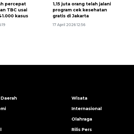
ah percepat
1,15 juta orang telah jalani
an TBC usai
program cek kesehatan
1.000 kasus
gratis di Jakarta
6:19
17 April 2026 12:56
 Daerah
Wisata
omi
Internasional
Olahraga
l
Rilis Pers