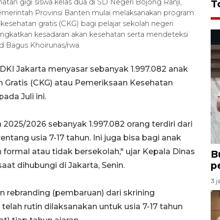
an gigi siswa kelas dua di SD Negeri Bojong Ranji,
T
emerintah Provinsi Banten mulai melaksanakan program
kesehatan gratis (CKG) bagi pelajar sekolah negeri
ngkatkan kesadaran akan kesehatan serta mendeteksi
 Bagus Khoirunas/rwa.
 DKI Jakarta menyasar sebanyak 1.997.082 anak
 Gratis (CKG) atau Pemeriksaan Kesehatan
da Juli ini.
2025/2026 sebanyak 1.997.082 orang terdiri dari
ntang usia 7-17 tahun. Ini juga bisa bagi anak
ormal atau tidak bersekolah," ujar Kepala Dinas
B
p
aat dihubungi di Jakarta, Senin.
3 j
rebranding (pembaruan) dari skrining
elah rutin dilaksanakan untuk usia 7-17 tahun