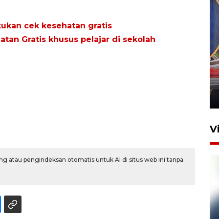
ukan cek kesehatan gratis
tan Gratis khusus pelajar di sekolah
Komisi V DPR tinjau
perlintasan sebidang di
Stasiun Bogor
12 Juni 2026 18:49
V
g atau pengindeksan otomatis untuk AI di situs web ini tanpa