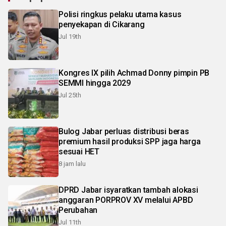
Polisi ringkus pelaku utama kasus
penyekapan di Cikarang
Jul 19th
Kongres IX pilih Achmad Donny pimpin PB
SEMMI hingga 2029
Jul 25th
Bulog Jabar perluas distribusi beras
premium hasil produksi SPP jaga harga
sesuai HET
8 jam lalu
DPRD Jabar isyaratkan tambah alokasi
anggaran PORPROV XV melalui APBD
Perubahan
Jul 11th