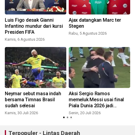
Luis Figo desak Gianni
Ajax datangkan Marc ter
Infantino mundur dari kursi
Stegen
Presiden FIFA
Rabu, 5 Agustus 2026
Kamis, 6 Agustus 2026
S
Neymar sebut masa indah
Aksi Sergio Ramos
o
bersama Timnas Brasil
memeluk Messi usai final
sudah selesai
Piala Dunia 2026 jadi
J
sorotan
Kamis, 30 Juli 2026
Senin, 20 Juli 2026
Terpopuler - Lintas Daerah