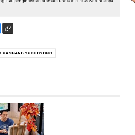
g atau pengindeksan otomatis untuk AI di situs web ini tanpa
O BAMBANG YUDHOYONO
Ekspedisi Rupiah Berdaulat
2026 sambangi Papua