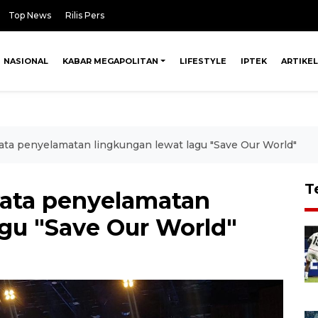
Top News
Rilis Pers
NASIONAL
KABAR MEGAPOLITAN
LIFESTYLE
IPTEK
ARTIKEL
ata penyelamatan lingkungan lewat lagu "Save Our World"
T
yata penyelamatan
agu "Save Our World"