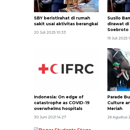
SBY beristirahat di rumah
Susilo B
sakit usai aktivitas berangkai
dirawat d
Soebroto
20 Juli 2025 10:33
19 Juli 2025 
Indonesia: On edge of
Parade B
catastrophe as COVID-19
Culture an
overwhelms hospitals
Meriah
30 Juni 2021 14:27
26 Agustus 2