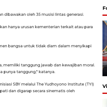
F
n dibawakan oleh 35 musisi lintas generasi.
an hanya urusan kementerian terkait atau para
en bangsa untuk tidak diam dalam menyikapi
Komisi V DPR tinjau
perlintasan sebidang di
Stasiun Bogor
, memiliki tanggung jawab dan kewajiban moral.
12 Juni 2026 18:49
a punya tanggung," katanya.
nisiasi SBY melalui The Yudhoyono Institute (TYI)
V
pati dan digarap secara sinematis oleh