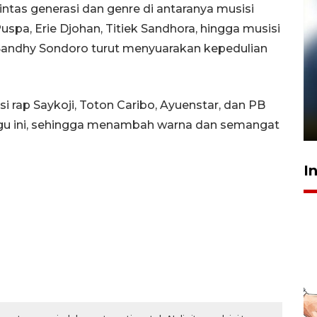
lintas generasi dan genre di antaranya musisi
uspa, Erie Djohan, Titiek Sandhora, hingga musisi
an Sandhy Sondoro turut menyuarakan kepedulian
Pelanggan Filaha Farm setia
sampai 8 tahan?
i rap Saykoji, Toton Caribo, Ayuenstar, dan PB
1 Juni 2026 05:47
lagu ini, sehingga menambah warna dan semangat
I