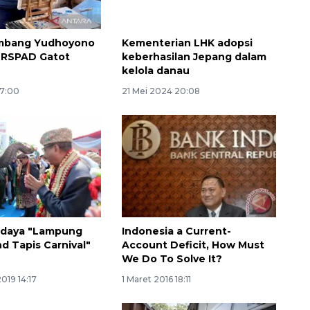
2026-08-06 13:15:00
ambang Yudhoyono
Kementerian LHK adopsi
i RSPAD Gatot
keberhasilan Jepang dalam
kelola danau
17:00
21 Mei 2024 20:08
udaya "Lampung
Indonesia a Current-
d Tapis Carnival"
Account Deficit, How Must
We Do To Solve It?
019 14:17
1 Maret 2016 18:11