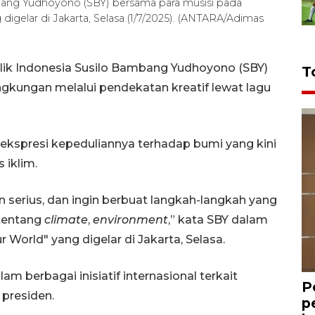
bang Yudhoyono (SBY) bersama para musisi pada
digelar di Jakarta, Selasa (1/7/2025). (ANTARA/Adimas
lik Indonesia Susilo Bambang Yudhoyono (SBY)
T
gkungan melalui pendekatan kreatif lewat lagu
ekspresi kepeduliannya terhadap bumi yang kini
 iklim.
n serius, dan ingin berbuat langkah-langkah yang
 tentang
climate
,
environment
,” kata SBY dalam
World" yang digelar di Jakarta, Selasa.
 berbagai inisiatif internasional terkait
P
 presiden.
p