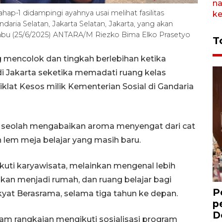
hap-1 didampingi ayahnya usai melihat fasilitas
daria Selatan, Jakarta Selatan, Jakarta, yang akan
abu (25/6/2025) ANTARA/M Riezko Bima Elko Prasetyo
T
g mencolok dan tingkah berlebihan ketika
 di Jakarta seketika memadati ruang kelas
iklat Kesos milik Kementerian Sosial di Gandaria
an seolah mengabaikan aroma menyengat dari cat
lem meja belajar yang masih baru.
ti karyawisata, melainkan mengenal lebih
an menjadi rumah, dan ruang belajar bagi
P
yat Berasrama, selama tiga tahun ke depan.
p
D
lam rangkaian mengikuti sosialisasi program