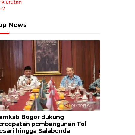
op News
emkab Bogor dukung
ercepatan pembangunan Tol
esari hingga Salabenda