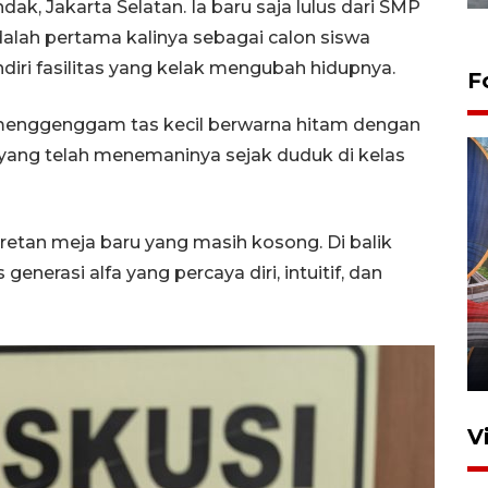
ak, Jakarta Selatan. Ia baru saja lulus dari SMP
adalah pertama kalinya sebagai calon siswa
diri fasilitas yang kelak mengubah hidupnya.
F
s, menggenggam tas kecil berwarna hitam dengan
yang telah menemaninya sejak duduk di kelas
tan meja baru yang masih kosong. Di balik
enerasi alfa yang percaya diri, intuitif, dan
Komisi V DPR tinjau
perlintasan sebidang di
Stasiun Bogor
12 Juni 2026 18:49
V