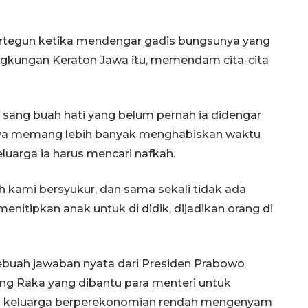
Waspadai penyakit saat
musim kemarau
2026-08-05 12:00:00
tertegun ketika mendengar gadis bungsunya yang
ngkungan Keraton Jawa itu, memendam cita-cita
i sang buah hati yang belum pernah ia didengar
knya memang lebih banyak menghabiskan waktu
luarga ia harus mencari nafkah.
 kami bersyukur, dan sama sekali tidak ada
nitipkan anak untuk di didik, dijadikan orang di
ebuah jawaban nyata dari Presiden Prabowo
ng Raka yang dibantu para menteri untuk
i keluarga berperekonomian rendah mengenyam