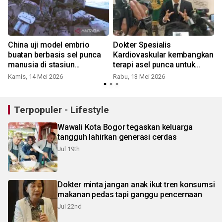
China uji model embrio
Dokter Spesialis
buatan berbasis sel punca
Kardiovaskular kembangkan
manusia di stasiun
terapi asel punca untuk
antariksa
pemulihan penyakit jantung
Kamis, 14 Mei 2026
Rabu, 13 Mei 2026
Terpopuler - Lifestyle
Wawali Kota Bogor tegaskan keluarga
tangguh lahirkan generasi cerdas
Jul 19th
Dokter minta jangan anak ikut tren konsumsi
makanan pedas tapi ganggu pencernaan
Jul 22nd