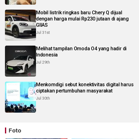
Mobil listrik ringkas baru Chery Q dijual
dengan harga mulai Rp230 jutaan di ajang
GIIAS
Jul 31st
Melihat tampilan Omoda O4 yang hadir di
Indonesia
Jul 29th
Menkomdigi sebut konektivitas digital harus
ciptakan pertumbuhan masyarakat
Jul 30th
Foto