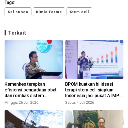
Tags:
Sel punca
Kimia Farma
Stem cell
Terkait
Kemenkes terapkan
BPOM kuatkan hilirisasi
efisiensi pengadaan obat
terapi stem cell siapkan
dan rombak sistem
Indonesia jadi pusat ATMP
akreditasi RS
Asia Pasifik
Minggu, 26 Juli 2026
Sabtu, 4 Juli 2026
K