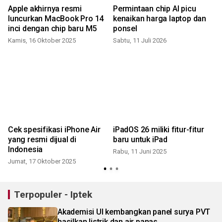
Apple akhirnya resmi
Permintaan chip AI picu
luncurkan MacBook Pro 14
kenaikan harga laptop dan
inci dengan chip baru M5
ponsel
Kamis, 16 Oktober 2025
Sabtu, 11 Juli 2026
Cek spesifikasi iPhone Air
iPadOS 26 miliki fitur-fitur
yang resmi dijual di
baru untuk iPad
Indonesia
Rabu, 11 Juni 2025
Jumat, 17 Oktober 2025
S
Terpopuler - Iptek
Akademisi UI kembangkan panel surya PVT
hasilkan listrik dan air panas