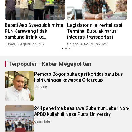
Bupati Aep Syaepuloh minta
Legislator nilai revitalisasi
PLN Karawang tidak
Terminal Bubulak harus
sambung listrik ke
integrasi transportasi
bangunan liar
Jumat, 7 Agustus 2026
Selasa, 4 Agustus 2026
K
Terpopuler - Kabar Megapolitan
Pemkab Bogor buka opsi koridor baru bus
listrik hingga kawasan Citeureup
Jul 31st
244 penerima beasiswa Gubernur Jabar Non-
APBD kuliah di Nusa Putra University
6 jam lalu