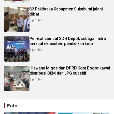
32 Pakibraka Kabupaten Sukabumi jalani
diklat
6 jam lalu
Pemkot sambut SDH Depok sebagai mitra
perkuat ekosistem pendidikan kota
8 jam lalu
Hiswana Migas dan DPRD Kota Bogor kawal
distribusi BBM dan LPG subsidi
8 jam lalu
Foto