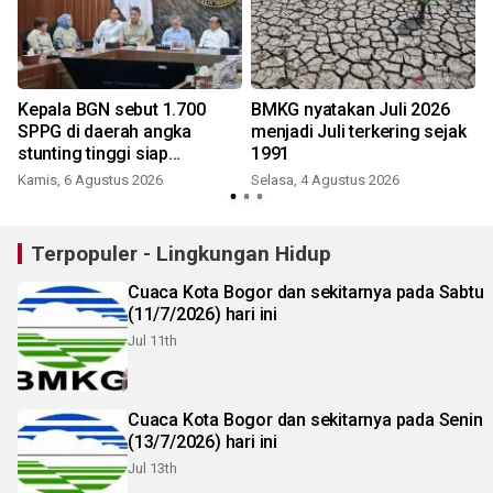
Kepala BGN sebut 1.700
BMKG nyatakan Juli 2026
h
SPPG di daerah angka
menjadi Juli terkering sejak
stunting tinggi siap
1991
beroperasi
Kamis, 6 Agustus 2026
Selasa, 4 Agustus 2026
J
Terpopuler - Lingkungan Hidup
Cuaca Kota Bogor dan sekitarnya pada Sabtu
(11/7/2026) hari ini
Jul 11th
Cuaca Kota Bogor dan sekitarnya pada Senin
(13/7/2026) hari ini
Jul 13th