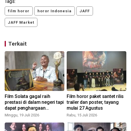
Tags:
film horor
horor Indonesia
JAFF
JAFF Market
Terkait
Film Solata gagal raih
Film horor paket santet rilis
prestasi di dalam negeri tapi
trailer dan poster, tayang
dapat penghargaan
mulai 27 Agustus
R
internasional
Minggu, 19 Juli 2026
Rabu, 15 Juli 2026