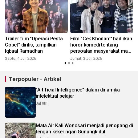
Trailer film "Operasi Pesta
Film "Cek Khodam" hadirkan
Copet" dirilis, tampilkan
horor komedi tentang
Iqbaal Ramadhan
persoalan masyarakat masa
kini
Sabtu, 4 Juli 2026
Jumat, 3 Juli 2026
J
Terpopuler - Artikel
"Artificial Intelligence" dalam dinamika
intelektual pelajar
Jul 9th
Mata Air Kali Wonosari menjadi penopang di
tengah kekeringan Gunungkidul