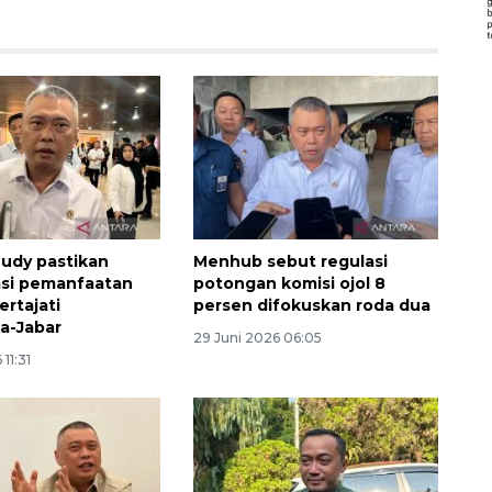
udy pastikan
Menhub sebut regulasi
asi pemanfaatan
potongan komisi ojol 8
ertajati
persen difokuskan roda dua
a-Jabar
29 Juni 2026 06:05
11:31
Vaksin HPV untuk siswa laki-
laki