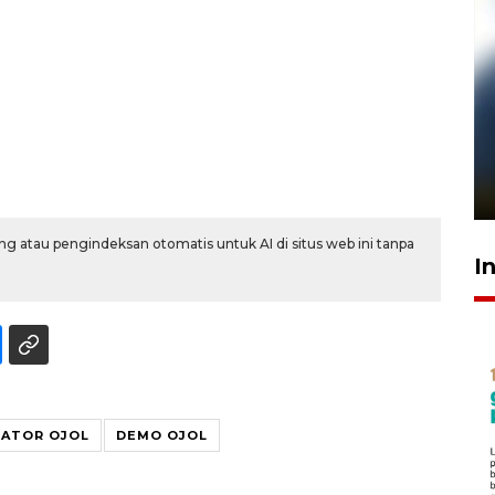
Pelanggan Filaha Farm setia
sampai 8 tahan?
1 Juni 2026 05:47
g atau pengindeksan otomatis untuk AI di situs web ini tanpa
I
KATOR OJOL
DEMO OJOL