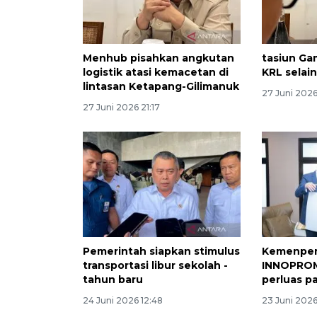
Menhub pisahkan angkutan
tasiun Gam
logistik atasi kemacetan di
KRL selain
lintasan Ketapang-Gilimanuk
27 Juni 2026
27 Juni 2026 21:17
Pemerintah siapkan stimulus
Kemenperi
transportasi libur sekolah -
INNOPROM
tahun baru
perluas pa
24 Juni 2026 12:48
23 Juni 2026