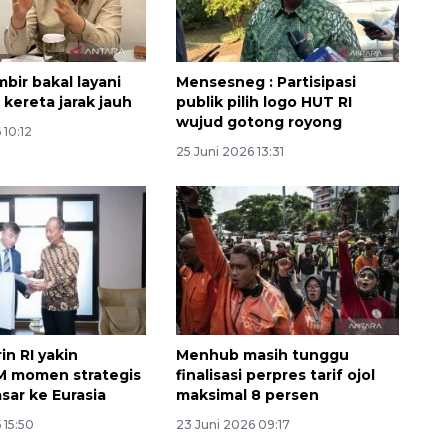
2026-08-06 06:30:00
bir bakal layani
Mensesneg : Partisipasi
 kereta jarak jauh
publik pilih logo HUT RI
wujud gotong royong
 10:12
25 Juni 2026 13:31
n RI yakin
Menhub masih tunggu
 momen strategis
finalisasi perpres tarif ojol
sar ke Eurasia
maksimal 8 persen
 15:50
23 Juni 2026 09:17