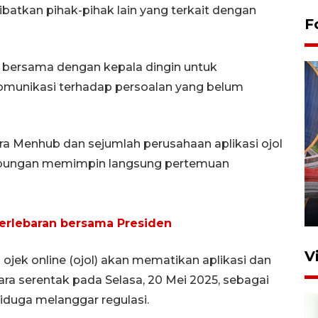
batkan pihak-pihak lain yang terkait dengan
F
bersama dengan kepala dingin untuk
munikasi terhadap persoalan yang belum
ra Menhub dan sejumlah perusahaan aplikasi ojol
Komisi V DPR tinjau
hubungan memimpin langsung pertemuan
perlintasan sebidang di
Stasiun Bogor
12 Juni 2026 18:49
erlebaran bersama Presiden
V
ojek online (ojol) akan mematikan aplikasi dan
ra serentak pada Selasa, 20 Mei 2025, sebagai
iduga melanggar regulasi.