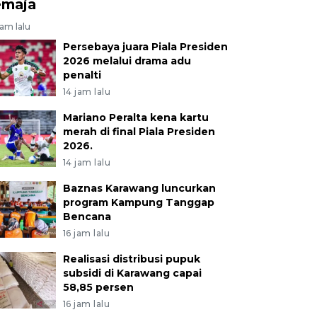
emaja
jam lalu
Persebaya juara Piala Presiden
2026 melalui drama adu
penalti
14 jam lalu
Mariano Peralta kena kartu
merah di final Piala Presiden
2026.
14 jam lalu
Baznas Karawang luncurkan
program Kampung Tanggap
Bencana
16 jam lalu
Realisasi distribusi pupuk
subsidi di Karawang capai
58,85 persen
16 jam lalu