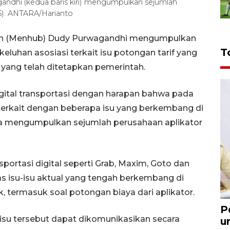
dhi (kedua baris kiri) mengumpulkan sejumlah
025). ANTARA/Harianto
gan (Menhub) Dudy Purwagandhi mengumpulkan
T
keluhan asosiasi terkait isu potongan tarif yang
n yang telah ditetapkan pemerintah.
 digital transportasi dengan harapan bahwa pada
i terkait dengan beberapa isu yang berkembang di
la mengumpulkan sejumlah perusahaan aplikator
sportasi digital seperti Grab, Maxim, Goto dan
 isu-isu aktual yang tengah berkembang di
, termasuk soal potongan biaya dari aplikator.
P
isu tersebut dapat dikomunikasikan secara
u