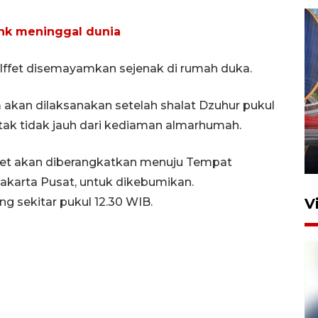
ank meninggal dunia
 Iffet disemayamkan sejenak di rumah duka.
Komisi V DPR tinjau
akan dilaksanakan setelah shalat Dzuhur pukul
perlintasan sebidang di
letak tidak jauh dari kediaman almarhumah.
Stasiun Bogor
12 Juni 2026 18:49
Iffet akan diberangkatkan menuju Tempat
karta Pusat, untuk dikebumikan.
 sekitar pukul 12.30 WIB.
V