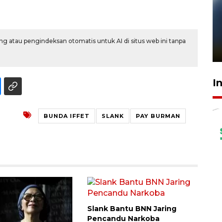
Pelanggan Filaha Farm setia
sampai 8 tahan?
g atau pengindeksan otomatis untuk AI di situs web ini tanpa
1 Juni 2026 05:47
I
BUNDA IFFET
SLANK
PAY BURMAN
Slank Bantu BNN Jaring
Pencandu Narkoba