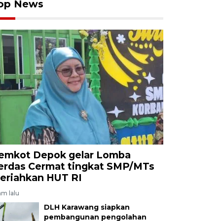
op News
emkot Depok gelar Lomba
erdas Cermat tingkat SMP/MTs
eriahkan HUT RI
am lalu
DLH Karawang siapkan
pembangunan pengolahan