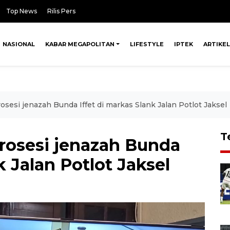
Top News
Rilis Pers
NASIONAL
KABAR MEGAPOLITAN
LIFESTYLE
IPTEK
ARTIKEL
osesi jenazah Bunda Iffet di markas Slank Jalan Potlot Jaksel
T
prosesi jenazah Bunda
k Jalan Potlot Jaksel