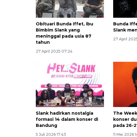
Obituari Bunda Iffet, ibu
Bunda Iff
Bimbim Slank yang
Slank men
meninggal pada usia 87
27 April 202
tahun
27 April 2025 07:24
Slank hadirkan nostalgia
The Week
formasi 14 dalam konser di
konser dua
Bandung
pada 26-
5 Juli 2026 17:43
11 Mei 2026 