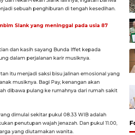
y dan rekan-rekan Slank lainnya, ingatan bahwa
jadi sebuah penghiburan di tengah kesedihan.
Bimbim Slank yang meninggal pada usia 87
tian dan kasih sayang Bunda Iffet kepada
ng dalam perjalanan karir musiknya.
n itu menjadi saksi bisu jalinan emosional yang
anak musiknya. Bagi Pay, kenangan akan
ah dibawa pulang ke rumahnya dari rumah sakit
yang dimulai sekitar pukul 08.33 WIB adalah
F
kukan penutupan wajah jenazah. Dan pukul 11.00,
uarga yang diutamakan wanita.