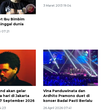
3 Maret 2013 19:04
et Ibu Bimbim
inggal dunia
5 07:21
132 ribu keluarga graduasi dari
kemiskinan
nd akan gelar
Vina Panduwinata dan
2026-08-07 06:45:00
 hari di Jakarta
Ardhito Pramono duet di
27 September 2026
konser Badai Pasti Berlalu
14:23
26 April 2026 07:41