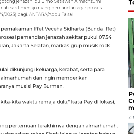
ggotong jenazah ibu Bimo Setiawan Almachzumi
T
rumah sakit menuju ruang pemandian agar prosesi
7/4/2025) pagi. ANTARA/Abdu Faisal
 pemakaman Iffet Veceha Sidharta (Bunda Iffet)
osesi pemandian jenazah sekitar pukul 07.54
oran, Jakarta Selatan, markas grup musik rock
lai dikunjungi keluarga, kerabat, serta para
n almarhumah dan ingin memberikan
aranya musisi Pay Burman.
P
C
kita-kita waktu remaja dulu," kata Pay di lokasi,
m
2 j
ng pertemuan terakhirnya dengan almarhumah,