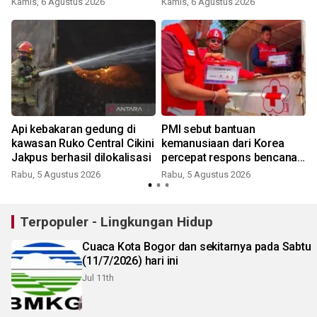
Kamis, 6 Agustus 2026
Kamis, 6 Agustus 2026
Api kebakaran gedung di
PMI sebut bantuan
kawasan Ruko Central Cikini
kemanusiaan dari Korea
Jakpus berhasil dilokalisasi
percepat respons bencana
nasional
Rabu, 5 Agustus 2026
Rabu, 5 Agustus 2026
Terpopuler - Lingkungan Hidup
Cuaca Kota Bogor dan sekitarnya pada Sabtu
(11/7/2026) hari ini
Jul 11th