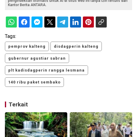
pengindeksan otomatis untuk AI di situs web ini tanpa izin tertulis dari
Kantor Berita ANTARA.
Tags:
pemprov kalteng
disdagperin kalteng
gubernur agustiar sabran
plt kadisdagperin rangga lesmana
140 ribu paket sembako
Terkait