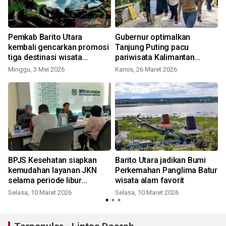
s
Pemkab Barito Utara
Gubernur optimalkan
kembali gencarkan promosi
Tanjung Puting pacu
tiga destinasi wisata
pariwisata Kalimantan
unggulan pada awal Mei
Tengah
Minggu, 3 Mei 2026
Kamis, 26 Maret 2026
S
BPJS Kesehatan siapkan
Barito Utara jadikan Bumi
kemudahan layanan JKN
Perkemahan Panglima Batur
selama periode libur
wisata alam favorit
Lebaran 2026
Selasa, 10 Maret 2026
Selasa, 10 Maret 2026
S