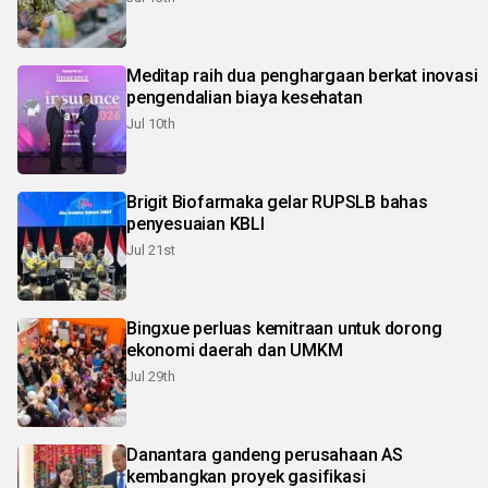
Meditap raih dua penghargaan berkat inovasi
pengendalian biaya kesehatan
Jul 10th
Brigit Biofarmaka gelar RUPSLB bahas
penyesuaian KBLI
Jul 21st
Bingxue perluas kemitraan untuk dorong
ekonomi daerah dan UMKM
Jul 29th
Danantara gandeng perusahaan AS
kembangkan proyek gasifikasi