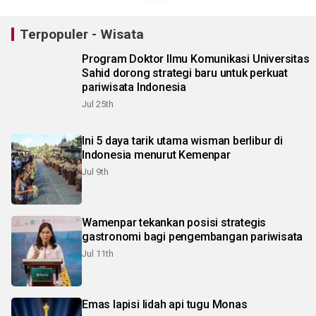
Terpopuler - Wisata
Program Doktor Ilmu Komunikasi Universitas
Sahid dorong strategi baru untuk perkuat
pariwisata Indonesia
Jul 25th
Ini 5 daya tarik utama wisman berlibur di
Indonesia menurut Kemenpar
Jul 9th
Wamenpar tekankan posisi strategis
gastronomi bagi pengembangan pariwisata
Jul 11th
Emas lapisi lidah api tugu Monas