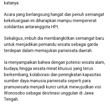
katanya.
Acara yang berlangsung hangat dan penuh semangat
kekeluargaan ini diharapkan mampu mempererat
solidaritas antaranggota HPI.
Sekaligus, imbuh dia membangkitkan semangat baru
untuk menjadikan pemandu wisata sebagai garda
terdepan dalam memajukan pariwisata daerah.
Ia menyampaikan bahwa dengan potensi wisata alam,
budaya, hingga wisata minat khusus yang terus
berkembang, kolaborasi dan peningkatan kapasitas
sumber daya manusia pariwisata seperti para
pramuwisata menjadi kunci untuk mewujudkan visi
Wonosobo sebagai destinasi unggulan di Jawa
Tengah.