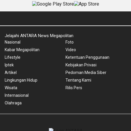
Jelajahi ANTARA News Megapolitan
Nasional
Foto
Kabar Megapolitan
Video
Lifestyle
Ketentuan Penggunaan
Iptek
Kebijakan Privasi
Artikel
Pedoman Media Siber
Lingkungan Hidup
Tentang Kami
Wisata
Rilis Pers
Internasional
Olahraga