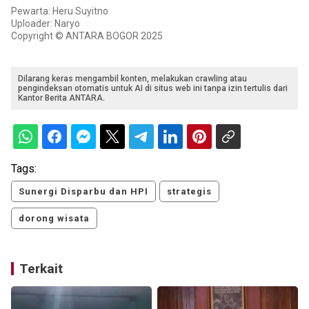
Pewarta: Heru Suyitno
Uploader: Naryo
Copyright © ANTARA BOGOR 2025
Dilarang keras mengambil konten, melakukan crawling atau
pengindeksan otomatis untuk AI di situs web ini tanpa izin tertulis dari
Kantor Berita ANTARA.
Tags:
Sunergi Disparbu dan HPI
strategis
dorong wisata
Terkait