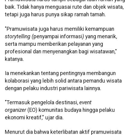
baik. Tidak hanya menguasai rute dan objek wisata,
tetapi juga harus punya sikap ramah tamah.
"Pramuwisata juga harus memiliki kemampuan
storytelling (
penyampai informasi
)
yang menarik,
serta mampu memberikan pelayanan yang
profesional dan menyenangkan bagi wisatawan,"
katanya.
Ia menekankan tentang pentingnya membangun
kolaborasi yang lebih solid antara pemandu wisata
dengan pelaku industri pariwisata lainnya.
"Termasuk pengelola destinasi,
event
organizer
(EO) komunitas budaya hingga pelaku
ekonomi kreatif," ujar dia.
Menurut dia bahwa keterlibatan aktif pramuwisata