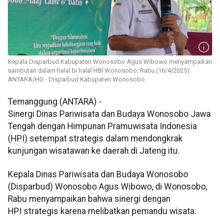
Kepala Disparbud Kabupaten Wonosobo Agus Wibowo menyampaikan
sambutan dalam halal bi halal HBI Wonosobo, Rabu (16/4/2025)
ANTARA/HO - Disparbud Kabupaten Wonosobo
Temanggung (ANTARA) -
Sinergi Dinas Pariwisata dan Budaya Wonosobo Jawa
Tengah dengan Himpunan Pramuwisata Indonesia
(HPI) setempat strategis dalam mendongkrak
kunjungan wisatawan ke daerah di Jateng itu.
Kepala Dinas Pariwisata dan Budaya Wonosobo
(Disparbud) Wonosobo Agus Wibowo, di Wonosobo,
Rabu menyampaikan bahwa sinergi dengan
HPI strategis karena melibatkan pemandu wisata.