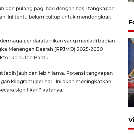
uh dan pulang pagi hari dengan hasil tangkapan
ikan. Ini tentu belum cukup untuk mendongkrak
F
 dermaga pendaratan ikan yang menjadi bagian
gka Menengah Daerah (RPJMD) 2025-2030
ktor kelautan Bantul.
t lebih jauh dan lebih lama. Potensi tangkapan
Komisi V DPR tinjau
ungan kilogram) per hari. Ini akan meningkatkan
perlintasan sebidang di
ara signifikan," katanya.
Stasiun Bogor
12 Juni 2026 18:49
V