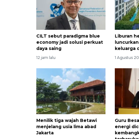
CILT sebut paradigma blue
Liburan h
economy jadi solusi perkuat
luncurkan
daya saing
keluarga 
12 jam lalu
1 Agustus 20
Menilik tiga wajah Betawi
Guru Besa
menjelang usia lima abad
energi dic
Jakarta
kembangk