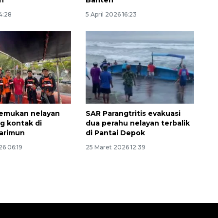
Belanja turis asing beri angin
n
Banten
segar bagi ekonomi
4:28
5 April 2026 16:23
2026-08-05 09:00:00
temukan nelayan
SAR Parangtritis evakuasi
ng kontak di
dua perahu nelayan terbalik
Karimun
di Pantai Depok
26 06:19
25 Maret 2026 12:39