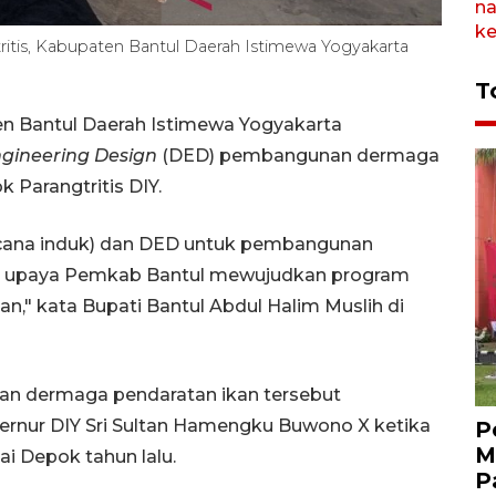
tritis, Kabupaten Bantul Daerah Istimewa Yogyakarta
T
n Bantul Daerah Istimewa Yogyakarta
ngineering Design
(DED) pembangunan dermaga
 Parangtritis DIY.
cana induk) dan DED untuk pembangunan
ari upaya Pemkab Bantul mewujudkan program
an," kata Bupati Bantul Abdul Halim Muslih di
n dermaga pendaratan ikan tersebut
bernur DIY Sri Sultan Hamengku Buwono X ketika
P
M
ai Depok tahun lalu.
P