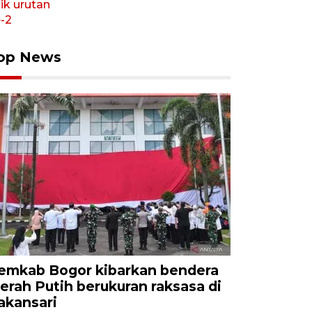
op News
emkab Bogor kibarkan bendera
erah Putih berukuran raksasa di
akansari