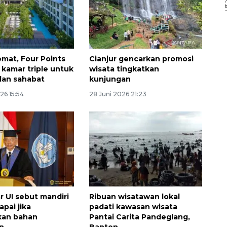
emat, Four Points
Cianjur gencarkan promosi
 kamar triple untuk
wisata tingkatkan
dan sahabat
kunjungan
26 15:54
28 Juni 2026 21:23
r UI sebut mandiri
Ribuan wisatawan lokal
apai jika
padati kawasan wisata
an bahan
Pantai Carita Pandeglang,