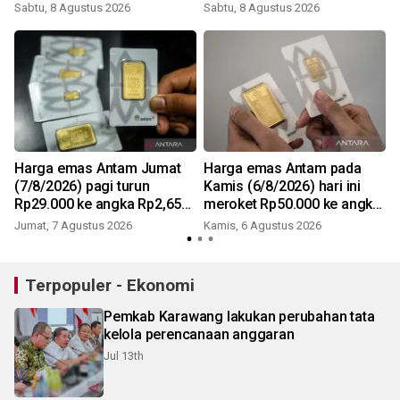
Rp2,690 juta/gr
Sabtu, 8 Agustus 2026
Sabtu, 8 Agustus 2026
Harga emas Antam Jumat
Harga emas Antam pada
(7/8/2026) pagi turun
Kamis (6/8/2026) hari ini
Rp29.000 ke angka Rp2,650
meroket Rp50.000 ke angka
juta/gr
Rp2,679 juta/gr
Jumat, 7 Agustus 2026
Kamis, 6 Agustus 2026
Terpopuler - Ekonomi
Pemkab Karawang lakukan perubahan tata
kelola perencanaan anggaran
Jul 13th