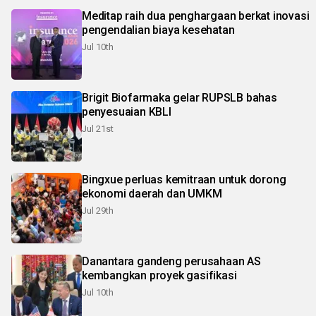
Meditap raih dua penghargaan berkat inovasi
pengendalian biaya kesehatan
Jul 10th
Brigit Biofarmaka gelar RUPSLB bahas
penyesuaian KBLI
Jul 21st
Bingxue perluas kemitraan untuk dorong
ekonomi daerah dan UMKM
Jul 29th
Danantara gandeng perusahaan AS
kembangkan proyek gasifikasi
Jul 10th