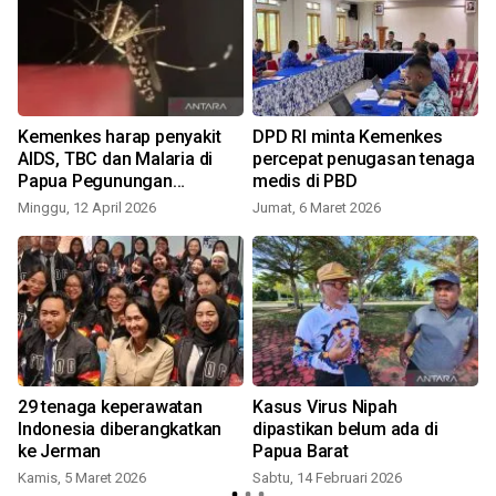
Kemenkes harap penyakit
DPD RI minta Kemenkes
AIDS, TBC dan Malaria di
percepat penugasan tenaga
Papua Pegunungan
medis di PBD
ditangani secara serius
Minggu, 12 April 2026
Jumat, 6 Maret 2026
S
29 tenaga keperawatan
Kasus Virus Nipah
Indonesia diberangkatkan
dipastikan belum ada di
ke Jerman
Papua Barat
Kamis, 5 Maret 2026
Sabtu, 14 Februari 2026
K