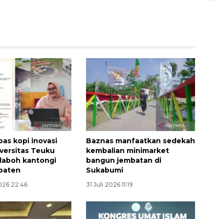
pas kopi inovasi
Baznas manfaatkan sedekah
versitas Teuku
kembalian minimarket
laboh kantongi
bangun jembatan di
 paten
Sukabumi
026 22:46
31 Juli 2026 11:19
Memberantas kejahatan