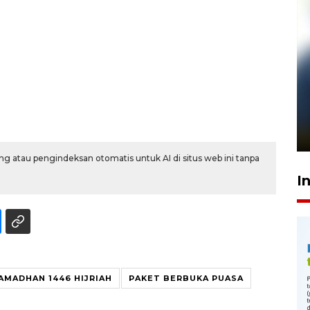
Pelanggan Filaha Farm setia
sampai 8 tahan?
1 Juni 2026 05:47
g atau pengindeksan otomatis untuk AI di situs web ini tanpa
I
AMADHAN 1446 HIJRIAH
PAKET BERBUKA PUASA