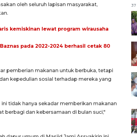
kan oleh seluruh lapisan masyarakat,
37 
an.
aris kemiskinan lewat program wirausaha
aznas pada 2022-2024 berhasil cetak 80
adar pemberian makanan untuk berbuka, tetapi
 dan kepedulian sosial terhadap mereka yang
 ini tidak hanya sekadar memberikan makanan
 berbagi dan kebersamaan di bulan suci,"
leh dapur umum di Masjid Jami Assyakirin ini