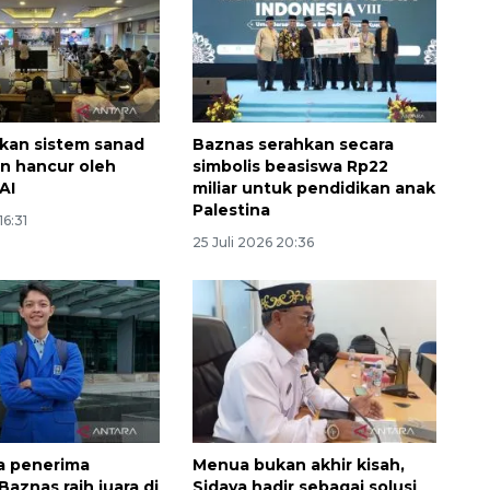
jalanan Jakarta
2026-08-05 18:00:00
kan sistem sanad
Baznas serahkan secara
an hancur oleh
simbolis beasiswa Rp22
AI
miliar untuk pendidikan anak
Palestina
16:31
25 Juli 2026 20:36
a penerima
Menua bukan akhir kisah,
aznas raih juara di
Sidaya hadir sebagai solusi