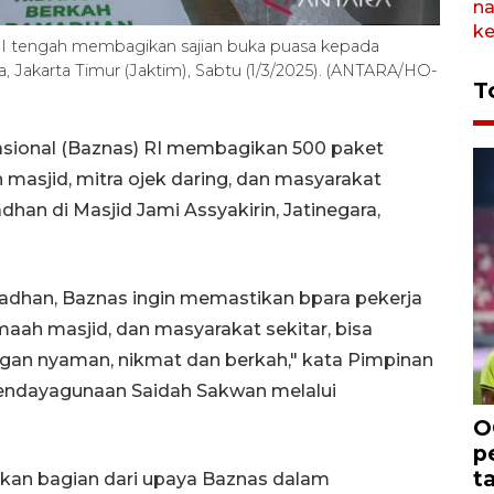
RI tengah membagikan sajian buka puasa kepada
ra, Jakarta Timur (Jaktim), Sabtu (1/3/2025). (ANTARA/HO-
T
asional (Baznas) RI membagikan 500 paket
asjid, mitra ojek daring, dan masyarakat
an di Masjid Jami Assyakirin, Jatinegara,
dhan, Baznas ingin memastikan bpara pekerja
amaah masjid, dan masyarakat sekitar, bisa
an nyaman, nikmat dan berkah," kata Pimpinan
Pendayagunaan Saidah Sakwan melalui
O
p
t
kan bagian dari upaya Baznas dalam