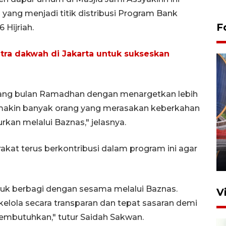
 yang menjadi titik distribusi Program Bank
F
Hijriah.
itra dakwah di Jakarta untuk sukseskan
anjang bulan Ramadhan dengan menargetkan lebih
makin banyak orang yang merasakan keberkahan
Komisi V DPR tinjau
urkan melalui Baznas," jelasnya.
perlintasan sebidang di
Stasiun Bogor
akat terus berkontribusi dalam program ini agar
12 Juni 2026 18:49
uk berbagi dengan sesama melalui Baznas.
V
kelola secara transparan dan tepat sasaran demi
butuhkan," tutur Saidah Sakwan.