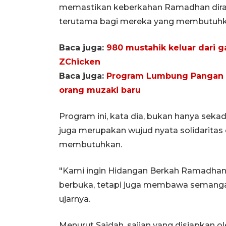
memastikan keberkahan Ramadhan dirasa
terutama bagi mereka yang membutuhk
Baca juga:
980 mustahik keluar dari g
ZChicken
Baca juga:
Program Lumbung Pangan B
orang muzaki baru
Program ini, kata dia, bukan hanya sek
juga merupakan wujud nyata solidaritas
membutuhkan.
"Kami ingin Hidangan Berkah Ramadhan
berbuka, tetapi juga membawa semangat
ujarnya.
Menurut Saidah, sajian yang disiapkan o