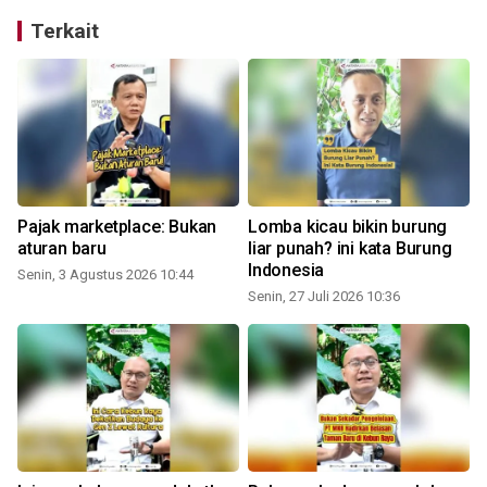
Terkait
Pajak marketplace: Bukan
Lomba kicau bikin burung
aturan baru
liar punah? ini kata Burung
Indonesia
Senin, 3 Agustus 2026 10:44
Senin, 27 Juli 2026 10:36
S