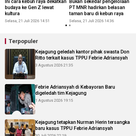
Ini cara kebun raya dekatkan
Bukan sekedar pengelolaan
budaya ke Gen Z lewat
PT MNR hadirkan belasan
kultura
taman baru di kebun raya
Selasa, 21 Juli 2026 14:51
Selasa, 21 Juli 2026 14:36
S
Terpopuler
Kejagung geledah kantor pihak swasta Don
Ritto terkait kasus TPPU Febrie Adriansyah
3 Agustus 2026 21:35
Febrie Adriansyah di Kebayoran Baru
digeledah tim Kejagung
1 Agustus 2026 19:15
Kejagung tetapkan Nurman Herin tersangka
baru kasus TPPU Febrie Adriansyah
30 Juli 2026 22:19