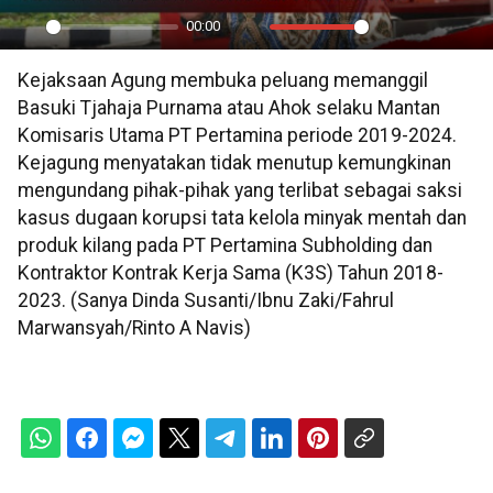
00:00
Play
Mute
Settings
PIP
En
Kejaksaan Agung membuka peluang memanggil
ful
Basuki Tjahaja Purnama atau Ahok selaku Mantan
Komisaris Utama PT Pertamina periode 2019-2024.
Kejagung menyatakan tidak menutup kemungkinan
mengundang pihak-pihak yang terlibat sebagai saksi
kasus dugaan korupsi tata kelola minyak mentah dan
produk kilang pada PT Pertamina Subholding dan
Kontraktor Kontrak Kerja Sama (K3S) Tahun 2018-
2023. (Sanya Dinda Susanti/Ibnu Zaki/Fahrul
Marwansyah/Rinto A Navis)