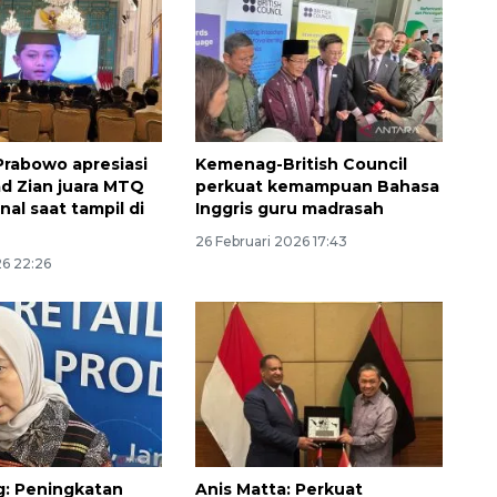
Prabowo apresiasi
Kemenag-British Council
 Zian juara MTQ
perkuat kemampuan Bahasa
nal saat tampil di
Inggris guru madrasah
26 Februari 2026 17:43
26 22:26
: Peningkatan
Anis Matta: Perkuat