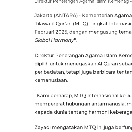
Direktur Penerangan Agama Islam Kemenag
Jakarta (ANTARA) - Kementerian Agam
Tilawatil Qur’an (MTQ) Tingkat Internasi
Februari 2025, dengan mengusung tema
Global Harmony
".
Direktur Penerangan Agama Islam Kem
dipilih untuk menegaskan Al Quran seba
peribadatan, tetapi juga berbicara tenta
kemanusiaan.
"Kami berharap, MTQ Internasional ke-
mempererat hubungan antarmanusia, me
kepada dunia tentang harmoni keberagama
Zayadi mengatakan MTQ ini juga berf