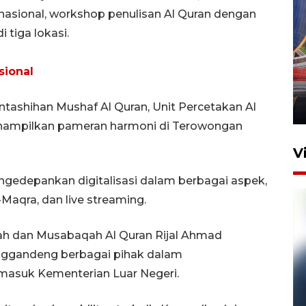
ernasional, workshop penulisan Al Quran dengan
 tiga lokasi.
Komisi V DPR tinjau
sional
perlintasan sebidang di
Stasiun Bogor
ntashihan Mushaf Al Quran, Unit Percetakan Al
12 Juni 2026 18:49
menampilkan pameran harmoni di Terowongan
V
mengedepankan digitalisasi dalam berbagai aspek,
Maqra, dan live streaming.
ah dan Musabaqah Al Quran Rijal Ahmad
gandeng berbagai pihak dalam
rmasuk Kementerian Luar Negeri.
Pelanggan Filaha Farm setia