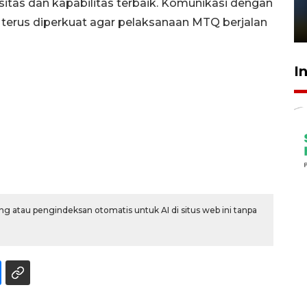
as dan kapabilitas terbaik. Komunikasi dengan
sampai 8 tahan?
n terus diperkuat agar pelaksanaan MTQ berjalan
1 Juni 2026 05:47
I
g atau pengindeksan otomatis untuk AI di situs web ini tanpa