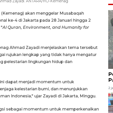
 Ahmad Zayadi. ANTARA/HO-Kemenag
a (Kemenag) akan menggelar Musabaqah
onal ke-4 di Jakarta pada 28 Januari hingga 2
 "
Al Quran, Environment, and Humanity for
enag Ahmad Zayadi menjelaskan tema tersebut
gai rujukan lengkap yang tidak hanya mengatur
ng pelestarian lingkungan hidup dan
P
P
4 ini dapat menjadi momentum untuk
2 j
njaga kelestarian bumi, dan menunjukkan
n Indonesia," ujar Zayadi di Jakarta, Minggu.
ungsi sebagai momentum untuk memperkenalkan