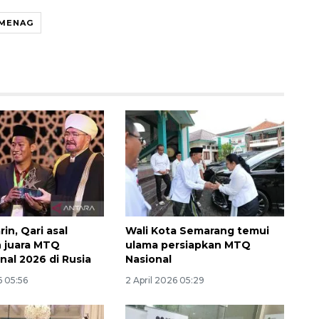
MENAG
Awas penipuan berbasis AI
rin, Qari asal
Wali Kota Semarang temui
2026-08-07 13:45:00
h juara MTQ
ulama persiapkan MTQ
nal 2026 di Rusia
Nasional
6 05:56
2 April 2026 05:29