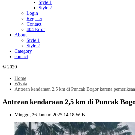
Style 1
Style 2
Login
Register
Contact
404 Error
About
Style 1
Style 2
Category
contact
© 2020
Home
Wisata
Antrean kendaraan 2,5 km di Puncak Bogor karena pemeriksa
Antrean kendaraan 2,5 km di Puncak Bog
Minggu, 26 Januari 2025 14:18 WIB