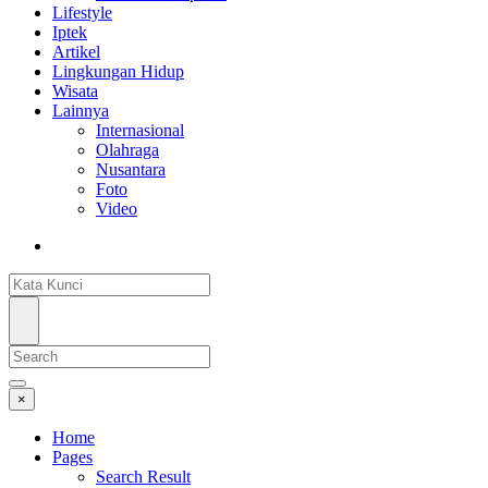
Lifestyle
Iptek
Artikel
Lingkungan Hidup
Wisata
Lainnya
Internasional
Olahraga
Nusantara
Foto
Video
×
Home
Pages
Search Result