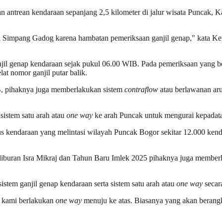
trean kendaraan sepanjang 2,5 kilometer di jalur wisata Puncak, Ka
ari Simpang Gadog karena hambatan pemeriksaan ganjil genap," kata K
njil genap kendaraan sejak pukul 06.00 WIB. Pada pemeriksaan yang b
t nomor ganjil putar balik.
B, pihaknya juga memberlakukan sistem
contraflow
atau berlawanan aru
sistem satu arah atau
one way
ke arah Puncak untuk mengurai kepadat
s kendaraan yang melintasi wilayah Puncak Bogor sekitar 12.000 ken
ran Isra Mikraj dan Tahun Baru Imlek 2025 pihaknya juga memberlakuk
istem ganjil genap kendaraan serta sistem satu arah atau
one way
secara
i, kami berlakukan
one way
menuju ke atas. Biasanya yang akan berangka