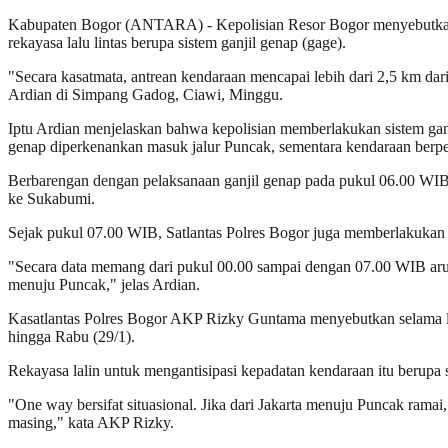
Kabupaten Bogor (ANTARA) - Kepolisian Resor Bogor menyebutkan an
rekayasa lalu lintas berupa sistem ganjil genap (gage).
"Secara kasatmata, antrean kendaraan mencapai lebih dari 2,5 km d
Ardian di Simpang Gadog, Ciawi, Minggu.
Iptu Ardian menjelaskan bahwa kepolisian memberlakukan sistem ga
genap diperkenankan masuk jalur Puncak, sementara kendaraan berpela
Berbarengan dengan pelaksanaan ganjil genap pada pukul 06.00 WI
ke Sukabumi.
Sejak pukul 07.00 WIB, Satlantas Polres Bogor juga memberlakukan 
"Secara data memang dari pukul 00.00 sampai dengan 07.00 WIB aru
menuju Puncak," jelas Ardian.
Kasatlantas Polres Bogor AKP Rizky Guntama menyebutkan selama libu
hingga Rabu (29/1).
Rekayasa lalin untuk mengantisipasi kepadatan kendaraan itu berupa s
"One way bersifat situasional. Jika dari Jakarta menuju Puncak rama
masing," kata AKP Rizky.