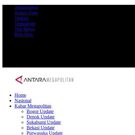
Antaranews
Antara Foto
Terkini
Terpopuler
Top News
Rilis Pers
Home
Nasional
Kabar Megapolitan
Bogor Update
Depok Update
Sukabumi Update
Bekasi Update
Purwasuka Update