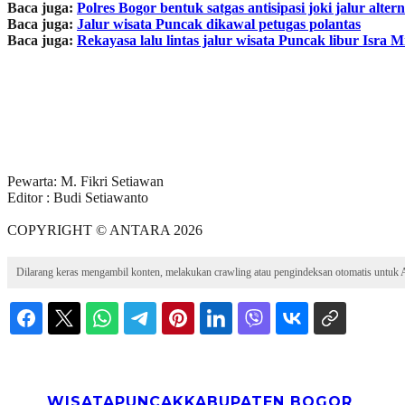
Baca juga:
Polres Bogor bentuk satgas antisipasi joki jalur alter
Baca juga:
Jalur wisata Puncak dikawal petugas polantas
Baca juga:
Rekayasa lalu lintas jalur wisata Puncak libur Isra 
Pewarta: M. Fikri Setiawan
Editor : Budi Setiawanto
COPYRIGHT © ANTARA 2026
Dilarang keras mengambil konten, melakukan crawling atau pengindeksan otomatis untuk AI
WISATA
PUNCAK
KABUPATEN BOGOR