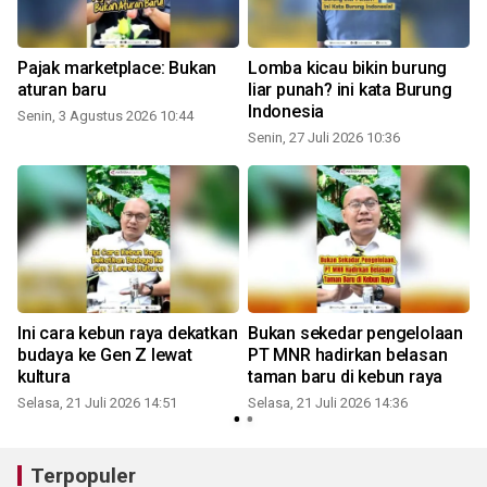
Pajak marketplace: Bukan
Lomba kicau bikin burung
aturan baru
liar punah? ini kata Burung
Indonesia
Senin, 3 Agustus 2026 10:44
Senin, 27 Juli 2026 10:36
S
Ini cara kebun raya dekatkan
Bukan sekedar pengelolaan
budaya ke Gen Z lewat
PT MNR hadirkan belasan
kultura
taman baru di kebun raya
Selasa, 21 Juli 2026 14:51
Selasa, 21 Juli 2026 14:36
S
Terpopuler