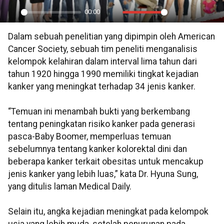
00:00
Play
Mute
Settings
PIP
En
Dalam sebuah penelitian yang dipimpin oleh American
ful
Cancer Society, sebuah tim peneliti menganalisis
kelompok kelahiran dalam interval lima tahun dari
tahun 1920 hingga 1990 memiliki tingkat kejadian
kanker yang meningkat terhadap 34 jenis kanker.
“Temuan ini menambah bukti yang berkembang
tentang peningkatan risiko kanker pada generasi
pasca-Baby Boomer, memperluas temuan
sebelumnya tentang kanker kolorektal dini dan
beberapa kanker terkait obesitas untuk mencakup
jenis kanker yang lebih luas,” kata Dr. Hyuna Sung,
yang ditulis laman Medical Daily.
Selain itu, angka kejadian meningkat pada kelompok