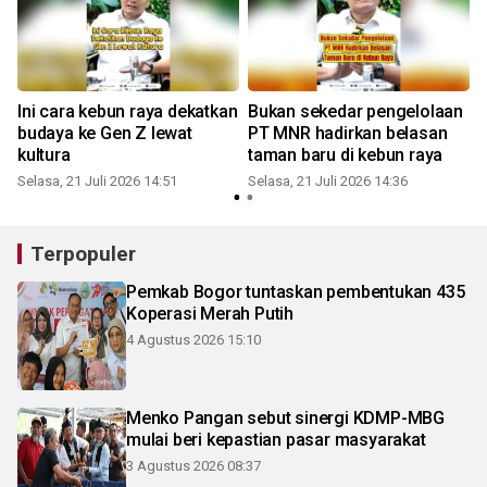
Ini cara kebun raya dekatkan
Bukan sekedar pengelolaan
budaya ke Gen Z lewat
PT MNR hadirkan belasan
kultura
taman baru di kebun raya
Selasa, 21 Juli 2026 14:51
Selasa, 21 Juli 2026 14:36
S
Terpopuler
Pemkab Bogor tuntaskan pembentukan 435
Koperasi Merah Putih
4 Agustus 2026 15:10
Menko Pangan sebut sinergi KDMP-MBG
mulai beri kepastian pasar masyarakat
3 Agustus 2026 08:37