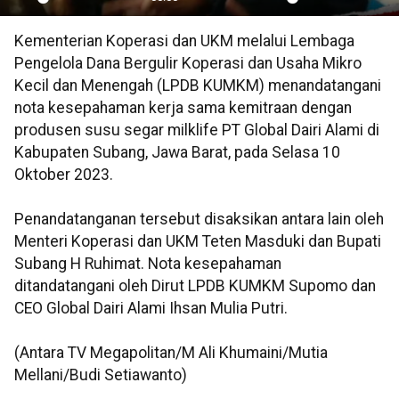
Play
Mute
Settings
PIP
En
Kementerian Koperasi dan UKM melalui Lembaga
ful
Pengelola Dana Bergulir Koperasi dan Usaha Mikro
Kecil dan Menengah (LPDB KUMKM) menandatangani
nota kesepahaman kerja sama kemitraan dengan
produsen susu segar milklife PT Global Dairi Alami di
Kabupaten Subang, Jawa Barat, pada Selasa 10
Oktober 2023.
Penandatanganan tersebut disaksikan antara lain oleh
Menteri Koperasi dan UKM Teten Masduki dan Bupati
Subang H Ruhimat. Nota kesepahaman
ditandatangani oleh Dirut LPDB KUMKM Supomo dan
CEO Global Dairi Alami Ihsan Mulia Putri.
(Antara TV Megapolitan/M Ali Khumaini/Mutia
Mellani/Budi Setiawanto)