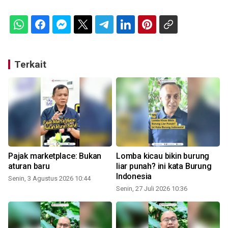
Terkait
Pajak marketplace: Bukan
Lomba kicau bikin burung
aturan baru
liar punah? ini kata Burung
Indonesia
Senin, 3 Agustus 2026 10:44
Senin, 27 Juli 2026 10:36
S