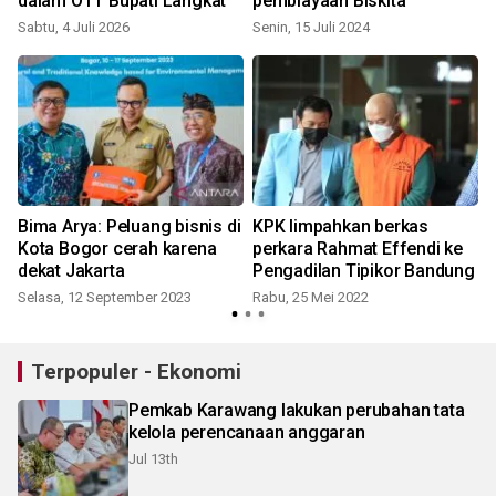
dalam OTT Bupati Langkat
pembiayaan Biskita
Sabtu, 4 Juli 2026
Senin, 15 Juli 2024
S
Bima Arya: Peluang bisnis di
KPK limpahkan berkas
Kota Bogor cerah karena
perkara Rahmat Effendi ke
dekat Jakarta
Pengadilan Tipikor Bandung
Selasa, 12 September 2023
Rabu, 25 Mei 2022
S
Terpopuler - Ekonomi
Pemkab Karawang lakukan perubahan tata
kelola perencanaan anggaran
Jul 13th