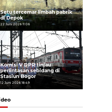
Setu tercemar limbah pabrik
di Depok
22 Juni 2026 11:06
Komisi V DPR tinjau
perlintasan sebidang di
Stasiun Bogor
12 Juni 2026 18:49
ideo