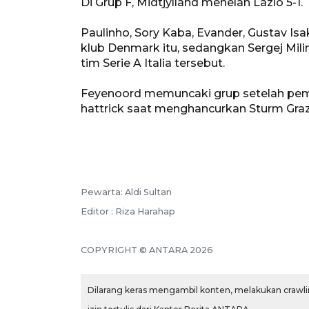
Di Grup F, Midtjylland menelan Lazio 5-1.
Paulinho, Sory Kaba, Evander, Gustav Is
klub Denmark itu, sedangkan Sergej Mili
tim Serie A Italia tersebut.
Feyenoord memuncaki grup setelah pem
hattrick saat menghancurkan Sturm Graz
Pewarta: Aldi Sultan
Editor : Riza Harahap
COPYRIGHT © ANTARA 2026
Dilarang keras mengambil konten, melakukan crawlin