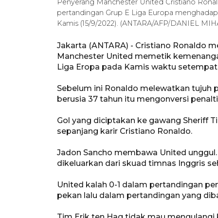
Penyerang Manchester United Cristiano Ronal
pertandingan Grup E Liga Europa menghadapi Sh
Kamis (15/9/2022). (ANTARA/AFP/DANIEL MI
Jakarta (ANTARA) - Cristiano Ronaldo m
Manchester United memetik kemenangan 
Liga Eropa pada Kamis waktu setempat
Sebelum ini Ronaldo melewatkan tujuh p
berusia 37 tahun itu mengonversi penalt
Gol yang diciptakan ke gawang Sheriff Ti
sepanjang karir Cristiano Ronaldo.
Jadon Sancho membawa United unggul. 
dikeluarkan dari skuad timnas Inggris s
United kalah 0-1 dalam pertandingan p
pekan lalu dalam pertandingan yang dib
Tim Erik ten Hag tidak mau mengulangi