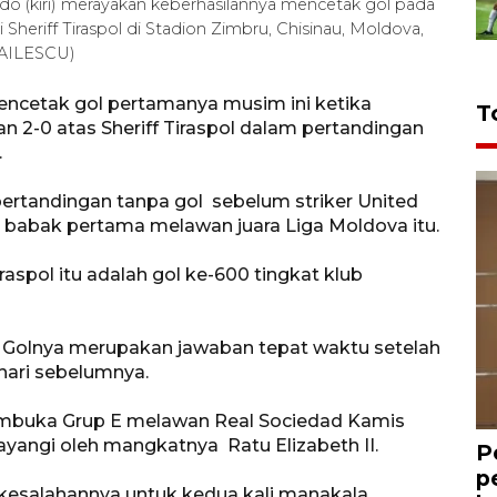
do (kiri) merayakan keberhasilannya mencetak gol pada
eriff Tiraspol di Stadion Zimbru, Chisinau, Moldova,
HAILESCU)
encetak gol pertamanya musim ini ketika
T
2-0 atas Sheriff Tiraspol dalam pertandingan
.
ertandingan tanpa gol sebelum striker United
i babak pertama melawan juara Liga Moldova itu.
raspol itu adalah gol ke-600 tingkat klub
Golnya merupakan jawaban tepat waktu setelah
ehari sebelumnya.
embuka Grup E melawan Real Sociedad Kamis
ayangi oleh mangkatnya Ratu Elizabeth II.
P
p
 kesalahannya untuk kedua kali manakala