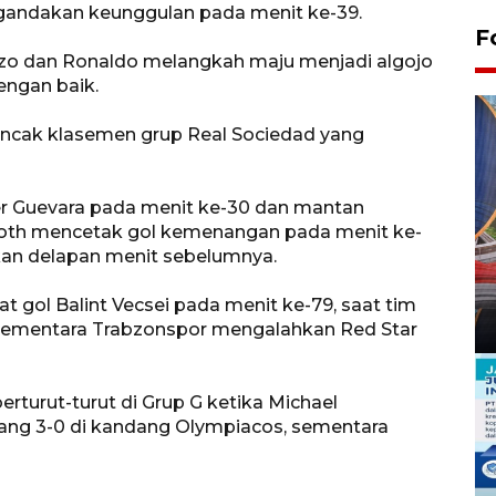
gandakan keunggulan pada menit ke-39.
F
ozo dan Ronaldo melangkah maju menjadi algojo
engan baik.
uncak klasemen grup Real Sociedad yang
er Guevara pada menit ke-30 dan mantan
rloth mencetak gol kemenangan pada menit ke-
an delapan menit sebelumnya.
 gol Balint Vecsei pada menit ke-79, saat tim
H, sementara Trabzonspor mengalahkan Red Star
turut-turut di Grup G ketika Michael
ang 3-0 di kandang Olympiacos, sementara