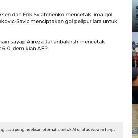
aksen dan Erik Sviatchenko mencetak lima gol
nkovic-Savic menciptakan gol pelipur lara untuk
ain sayap Alireza Jahanbakhsh mencetak
 6-0, demikian AFP.
g atau pengindeksan otomatis untuk AI di situs web ini tanpa