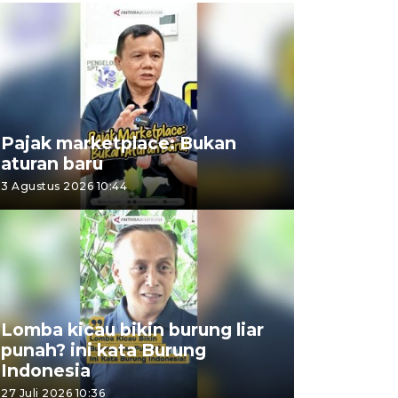
Pajak marketplace: Bukan
aturan baru
3 Agustus 2026 10:44
Lomba kicau bikin burung liar
punah? ini kata Burung
Indonesia
27 Juli 2026 10:36