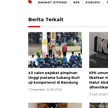
RAHMAT EFFENDI
KPK
KORUPSI
Berita Terkait
45 calon pejabat pimpinan
KPK umum
tinggi pratama Subang ikuti
libatkan 
uji kompetensi di Bandung
Malut Abd
dihentika
1 Desember 2025 21:52
3 Juni 2025 