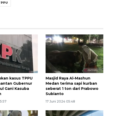
TPPU
kan kasus TPPU
Masjid Raya Al-Mashun
mantan Gubernur
Medan terima sapi kurban
ul Gani Kasuba
seberat 1 ton dari Prabowo
n
Subianto
15:57
17 Juni 2024 05:48