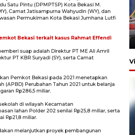
u Satu Pintu (DPMPTSP) Kota Bekasi M.
 (MY), Camat Jatisampurna Wahyudin (WY), dan
wasan Permukiman Kota Bekasi Jumhana Lutfi
Komisi V DPR tinjau
perlintasan sebidang di
Stasiun Bogor
emkot Bekasi terkait kasus Rahmat Effendi
12 Juni 2026 18:49
emberi suap adalah Direktur PT ME Ali Amril
rektur PT KBR Suryadi (SY), serta Camat
V
askan Pemkot Bekasi pada 2021 menetapkan
h (APBD) Perubahan Tahun 2021 untuk belanja
garan Rp286,5 miliar.
 sekolah di wilayah Kecamatan
san lahan Polder 202 senilai Rp25,8 miliar, serta
i Rp21,8 miliar.
Pelanggan Filaha Farm setia
 tindakan melanjutkan proyek pembangunan
sampai 8 tahan?