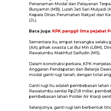
Penanaman Modal dan Pelayanan Terpad
Bunyamin (MB), Lurah Jati Sari Mulyadi
Kepala Dinas Perumahan Rakyat dan Ka
(JL).
Baca juga:
KPK panggil lima pejabat P
Sementara itu, empat tersangka selaku p
(AA), pihak swasta Lai Bui Min (LBM), Di
Rawalumbu Makhfud Saifudin (MS).
Dalam konstruksi perkara, KPK menjel
Anggaran Pendapatan dan Belanja Daera
modal ganti rugi tanah, dengan total ang
Ganti rugi itu adalah pembebasan lahan
Rawalumbu senilai Rp21,8 miliar, pembeba
pembebasan lahan Polder Air Kranji senila
Selanjutnya, ganti rugi lain berbentuk