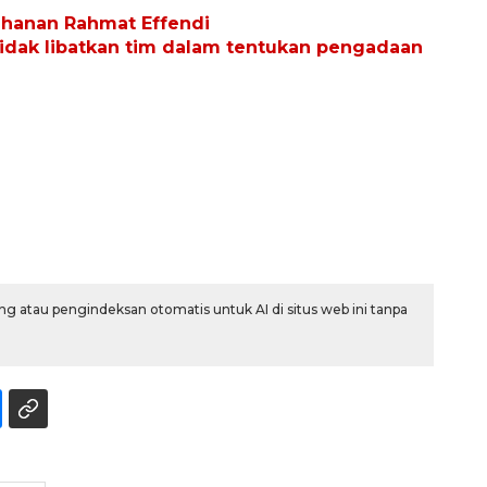
hanan Rahmat Effendi
idak libatkan tim dalam tentukan pengadaan
160 ribu sambungan baru
jaringan gas 2026
g atau pengindeksan otomatis untuk AI di situs web ini tanpa
2026-08-07 18:00:00