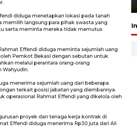
r.
1 Juni 2026 05:47
ffendi diduga menetapkan lokasi pada tanah
Ia memilih langsung para pihak swasta yang
I
itu serta meminta mereka tidak memutus
 Rahmat Effendi diduga meminta sejumlah uang
i oleh Pemkot Bekasi dengan sebutan untuk
hkan melalui perantara orang-orang
n Wahyudin.
iduga menerima sejumlah uang dari beberapa
gan terkait posisi jabatan yang diembannya.
k operasional Rahmat Effendi yang dikelola oleh
gurusan proyek dan tenaga kerja kontrak di
t Effendi diduga menerima Rp30 juta dari Ali