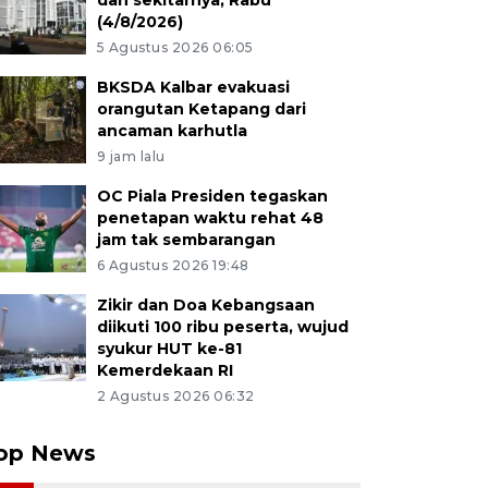
dan sekitarnya, Rabu
(4/8/2026)
5 Agustus 2026 06:05
BKSDA Kalbar evakuasi
orangutan Ketapang dari
ancaman karhutla
9 jam lalu
OC Piala Presiden tegaskan
penetapan waktu rehat 48
jam tak sembarangan
6 Agustus 2026 19:48
Zikir dan Doa Kebangsaan
diikuti 100 ribu peserta, wujud
syukur HUT ke-81
Kemerdekaan RI
2 Agustus 2026 06:32
op News