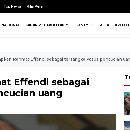
Top News
Rilis Pers
NASIONAL
KABAR MEGAPOLITAN
LIFESTYLE
IPTEK
ARTIKEL
apkan Rahmat Effendi sebagai tersangka kasus pencucian ua
T
t Effendi sebagai
ncucian uang