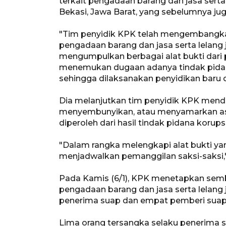
terkait pengadaan barang dan jasa serta
Bekasi, Jawa Barat, yang sebelumnya ju
"Tim penyidik KPK telah mengembangka
pengadaan barang dan jasa serta lelang 
mengumpulkan berbagai alat bukti dari 
menemukan dugaan adanya tindak pidana
sehingga dilaksanakan penyidikan baru 
Dia melanjutkan tim penyidik KPK men
menyembunyikan, atau menyamarkan asa
diperoleh dari hasil tindak pidana korupsi
"Dalam rangka melengkapi alat bukti yan
menjadwalkan pemanggilan saksi-saksi,
Pada Kamis (6/1), KPK menetapkan semb
pengadaan barang dan jasa serta lelang j
penerima suap dan empat pemberi sua
Lima orang tersangka selaku penerima s