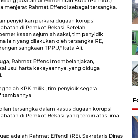
 lelang jabatan di Pemerintah Kota (Pemkot)
ga menjerat Rahmat Effendi sebagai tersangka.
n penyidikan perkara dugaan korupsi
jabatan di Pemkot Bekasi. Setelah
pemeriksaan sejumlah saksi, tim penyidik
 lain yang dilakukan oleh tersangka RE,
dengan sangkaan TPPU," kata Ali.
duga, Rahmat Effendi membelanjakan,
l usul harta kekayaannya, yang diduga
.
g telah KPK miliki, tim penyidik segera
" tambahnya.
F
ilan tersangka dalam kasus dugaan korupsi
abatan di Pemkot Bekasi, yang terdiri atas lima
p
uap adalah Rahmat Effendi (RE), Sekretaris Dinas