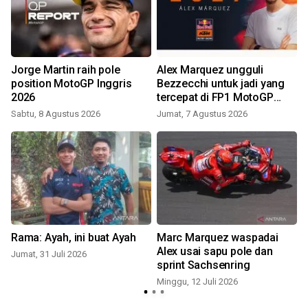
Jorge Martin raih pole
Alex Marquez ungguli
position MotoGP Inggris
Bezzecchi untuk jadi yang
2026
tercepat di FP1 MotoGP
Inggris
Sabtu, 8 Agustus 2026
Jumat, 7 Agustus 2026
M
Rama: Ayah, ini buat Ayah
Marc Marquez waspadai
o
Alex usai sapu pole dan
Jumat, 31 Juli 2026
sprint Sachsenring
R
Minggu, 12 Juli 2026