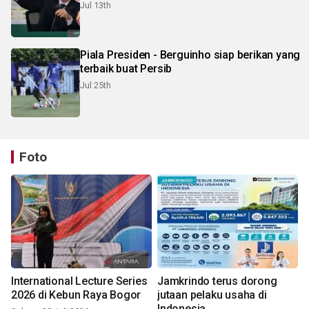
Jul 13th
Piala Presiden - Berguinho siap berikan yang
terbaik buat Persib
Jul 25th
Foto
International Lecture Series
Jamkrindo terus dorong
2026 di Kebun Raya Bogor
jutaan pelaku usaha di
Indonesia