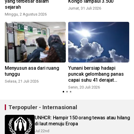
yang terbesar dalam
Kongo lampaui 3.500
sejarah
Jumat, 31 Juli 2026
S
Minggu, 2 Agustus 2026
Menyusun asa dari ruang
Yunani bersiap hadapi
tunggu
puncak gelombang panas
capai suhu 41 derajat
Selasa, 21 Juli 2026
Celcius
Senin, 20 Juli 2026
S
Terpopuler - Internasional
UNHCR: Hampir 150 orang tewas atau hilang
di laut menuju Eropa
Jul 22nd